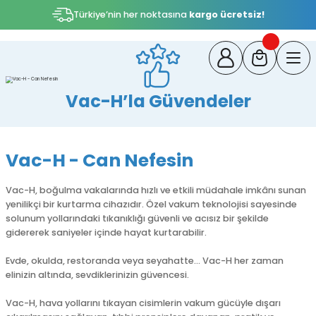
Türkiye’nin her noktasına
kargo ücretsiz!
Vac-
H
Hayat
Vac-H’la Güvendeler
Kurtaran
Anlarda
Vac-H - Can Nefesin
Yanınızda
Vac-H, boğulma vakalarında hızlı ve etkili müdahale imkânı sunan
yenilikçi bir kurtarma cihazıdır. Özel vakum teknolojisi sayesinde
Karmaşık
solunum yollarındaki tıkanıklığı güvenli ve acısız bir şekilde
müdahale
gidererek saniyeler içinde hayat kurtarabilir.
tekniklerine
gerek
Evde, okulda, restoranda veya seyahatte… Vac-H her zaman
yok.
elinizin altında, sevdiklerinizin güvencesi.
Vac-
Vac-H, hava yollarını tıkayan cisimlerin vakum gücüyle dışarı
H,