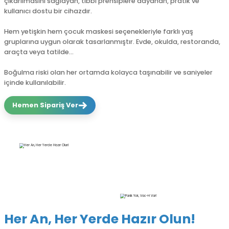
çıkarılmasını sağlayan, tıbbi prensiplere dayanan, pratik ve
herkesin
kullanıcı dostu bir cihazdır.
birkaç
adımda
Hem yetişkin hem çocuk maskesi seçenekleriyle farklı yaş
kolayca
gruplarına uygun olarak tasarlanmıştır. Evde, okulda, restoranda,
uygulayabileceği
araçta veya tatilde…
şekilde
tasarlandı.
Boğulma riski olan her ortamda kolayca taşınabilir ve saniyeler
içinde kullanılabilir.
Hemen Sipariş Ver
Her An, Her Yerde Hazır Olun!