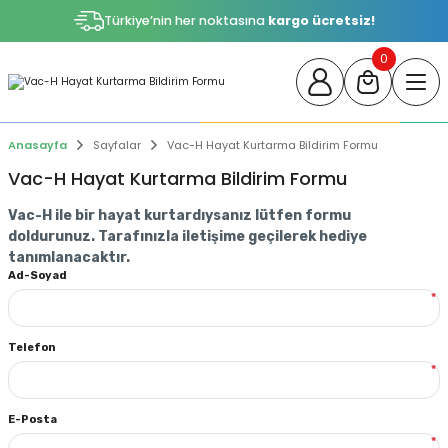
Türkiye’nin her noktasına
kargo ücretsiz!
0
Anasayfa
Sayfalar
Vac-H Hayat Kurtarma Bildirim Formu
Vac-H Hayat Kurtarma Bildirim Formu
Vac-H ile bir hayat kurtardıysanız lütfen formu
doldurunuz. Tarafınızla iletişime geçilerek hediye
tanımlanacaktır.
Ad-Soyad
*
Telefon
*
E-Posta
*