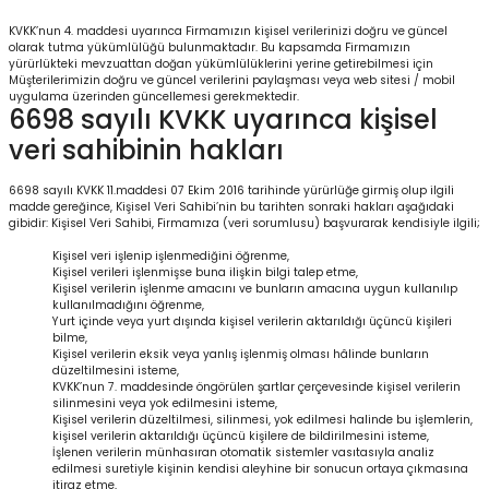
KVKK’nun 4. maddesi uyarınca Firmamızın kişisel verilerinizi doğru ve güncel
olarak tutma yükümlülüğü bulunmaktadır. Bu kapsamda Firmamızın
yürürlükteki mevzuattan doğan yükümlülüklerini yerine getirebilmesi için
Müşterilerimizin doğru ve güncel verilerini paylaşması veya web sitesi / mobil
uygulama üzerinden güncellemesi gerekmektedir.
6698 sayılı KVKK uyarınca kişisel
veri sahibinin hakları
6698 sayılı KVKK 11.maddesi 07 Ekim 2016 tarihinde yürürlüğe girmiş olup ilgili
madde gereğince, Kişisel Veri Sahibi’nin bu tarihten sonraki hakları aşağıdaki
gibidir: Kişisel Veri Sahibi, Firmamıza (veri sorumlusu) başvurarak kendisiyle ilgili;
Kişisel veri işlenip işlenmediğini öğrenme,
Kişisel verileri işlenmişse buna ilişkin bilgi talep etme,
Kişisel verilerin işlenme amacını ve bunların amacına uygun kullanılıp
kullanılmadığını öğrenme,
Yurt içinde veya yurt dışında kişisel verilerin aktarıldığı üçüncü kişileri
bilme,
Kişisel verilerin eksik veya yanlış işlenmiş olması hâlinde bunların
düzeltilmesini isteme,
KVKK’nun 7. maddesinde öngörülen şartlar çerçevesinde kişisel verilerin
silinmesini veya yok edilmesini isteme,
Kişisel verilerin düzeltilmesi, silinmesi, yok edilmesi halinde bu işlemlerin,
kişisel verilerin aktarıldığı üçüncü kişilere de bildirilmesini isteme,
İşlenen verilerin münhasıran otomatik sistemler vasıtasıyla analiz
edilmesi suretiyle kişinin kendisi aleyhine bir sonucun ortaya çıkmasına
itiraz etme,