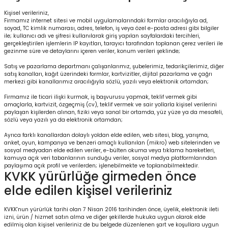
Kişisel verileriniz,
Firmamız internet sitesi ve mobil uygulamalarındaki formlar aracılığıyla ad,
soyad, TC kimlik numarası, adres, telefon, iş veya özel e-posta adresi gibi bilgiler
ile; kullanıcı adı ve şifresi kullanılarak giriş yapılan sayfalardaki tercihleri,
gerçekleştirilen işlemlerin IP kayıtları, tarayıcı tarafından toplanan çerez verileri ile
gezinme süre ve detaylarını içeren veriler, konum verileri şeklinde;
Satış ve pazarlama departmanı çalışanlarımız, şubelerimiz, tedarikçilerimiz, diğer
satış kanalları, kağıt üzerindeki formlar, kartvizitler, dijital pazarlama ve çağrı
merkezi gibi kanallarımız aracılığıyla sözlü, yazılı veya elektronik ortamdan;
Firmamız ile ticari ilişki kurmak, iş başvurusu yapmak, teklif vermek gibi
amaçlarla, kartvizit, özgeçmiş (cv), teklif vermek ve sair yollarla kişisel verilerini
paylaşan kişilerden alınan, fiziki veya sanal bir ortamda, yüz yüze ya da mesafeli,
sözlü veya yazılı ya da elektronik ortamdan;
Ayrıca farklı kanallardan dolaylı yoldan elde edilen, web sitesi, blog, yarışma,
anket, oyun, kampanya ve benzeri amaçlı kullanılan (mikro) web sitelerinden ve
sosyal medyadan elde edilen veriler, e-bülten okuma veya tıklama hareketleri,
kamuya açık veri tabanlarının sunduğu veriler, sosyal medya platformlarından
paylaşıma açık profil ve verilerden; işlenebilmekte ve toplanabilmektedir.
KVKK yürürlüğe girmeden önce
elde edilen kişisel verileriniz
KVKK’nun yürürlük tarihi olan 7 Nisan 2016 tarihinden önce, üyelik, elektronik ileti
izni, ürün / hizmet satın alma ve diğer şekillerde hukuka uygun olarak elde
edilmiş olan kişisel verileriniz de bu belgede düzenlenen şart ve koşullara uygun