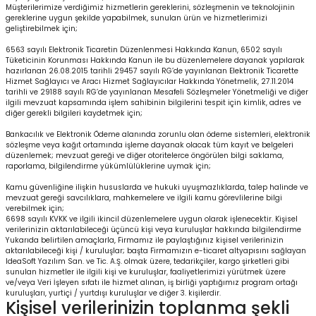
Müşterilerimize verdiğimiz hizmetlerin gereklerini, sözleşmenin ve teknolojinin
gereklerine uygun şekilde yapabilmek, sunulan ürün ve hizmetlerimizi
geliştirebilmek için;
6563 sayılı Elektronik Ticaretin Düzenlenmesi Hakkında Kanun, 6502 sayılı
Tüketicinin Korunması Hakkında Kanun ile bu düzenlemelere dayanak yapılarak
hazırlanan 26.08.2015 tarihli 29457 sayılı RG’de yayınlanan Elektronik Ticarette
Hizmet Sağlayıcı ve Aracı Hizmet Sağlayıcılar Hakkında Yönetmelik, 27.11.2014
tarihli ve 29188 sayılı RG’de yayınlanan Mesafeli Sözleşmeler Yönetmeliği ve diğer
ilgili mevzuat kapsamında işlem sahibinin bilgilerini tespit için kimlik, adres ve
diğer gerekli bilgileri kaydetmek için;
Bankacılık ve Elektronik Ödeme alanında zorunlu olan ödeme sistemleri, elektronik
sözleşme veya kağıt ortamında işleme dayanak olacak tüm kayıt ve belgeleri
düzenlemek; mevzuat gereği ve diğer otoritelerce öngörülen bilgi saklama,
raporlama, bilgilendirme yükümlülüklerine uymak için;
Kamu güvenliğine ilişkin hususlarda ve hukuki uyuşmazlıklarda, talep halinde ve
mevzuat gereği savcılıklara, mahkemelere ve ilgili kamu görevlilerine bilgi
verebilmek için;
6698 sayılı KVKK ve ilgili ikincil düzenlemelere uygun olarak işlenecektir. Kişisel
verilerinizin aktarılabileceği üçüncü kişi veya kuruluşlar hakkında bilgilendirme
Yukarıda belirtilen amaçlarla, Firmamız ile paylaştığınız kişisel verilerinizin
aktarılabileceği kişi / kuruluşlar; başta Firmamızın e-ticaret altyapısını sağlayan
IdeaSoft Yazılım San. ve Tic. A.Ş. olmak üzere, tedarikçiler, kargo şirketleri gibi
sunulan hizmetler ile ilgili kişi ve kuruluşlar, faaliyetlerimizi yürütmek üzere
ve/veya Veri İşleyen sıfatı ile hizmet alınan, iş birliği yaptığımız program ortağı
kuruluşları, yurtiçi / yurtdışı kuruluşlar ve diğer 3. kişilerdir.
Kişisel verilerinizin toplanma şekli