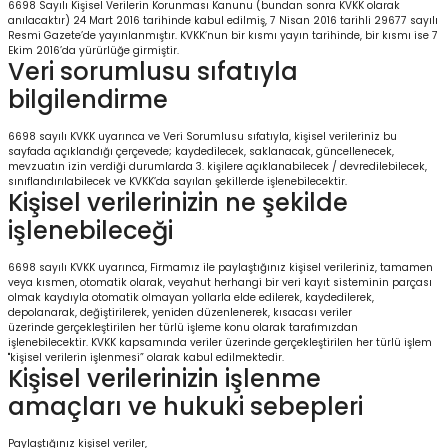
6698 Sayılı Kişisel Verilerin Korunması Kanunu (bundan sonra KVKK olarak
anılacaktır) 24 Mart 2016 tarihinde kabul edilmiş, 7 Nisan 2016 tarihli 29677 sayılı
Resmi Gazete’de yayınlanmıştır. KVKK’nun bir kısmı yayın tarihinde, bir kısmı ise 7
Ekim 2016’da yürürlüğe girmiştir.
Veri sorumlusu sıfatıyla
bilgilendirme
6698 sayılı KVKK uyarınca ve Veri Sorumlusu sıfatıyla, kişisel verileriniz bu
sayfada açıklandığı çerçevede; kaydedilecek, saklanacak, güncellenecek,
mevzuatın izin verdiği durumlarda 3. kişilere açıklanabilecek / devredilebilecek,
sınıflandırılabilecek ve KVKK’da sayılan şekillerde işlenebilecektir.
Kişisel verilerinizin ne şekilde
işlenebileceği
6698 sayılı KVKK uyarınca, Firmamız ile paylaştığınız kişisel verileriniz, tamamen
veya kısmen, otomatik olarak, veyahut herhangi bir veri kayıt sisteminin parçası
olmak kaydıyla otomatik olmayan yollarla elde edilerek, kaydedilerek,
depolanarak, değiştirilerek, yeniden düzenlenerek, kısacası veriler
üzerinde gerçekleştirilen her türlü işleme konu olarak tarafımızdan
işlenebilecektir. KVKK kapsamında veriler üzerinde gerçekleştirilen her türlü işlem
"kişisel verilerin işlenmesi” olarak kabul edilmektedir.
Kişisel verilerinizin işlenme
amaçları ve hukuki sebepleri
Paylaştığınız kişisel veriler,