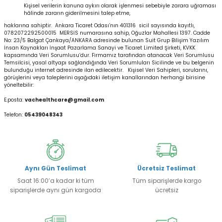
Kişisel verilerin kanuna aykırı olarak işlenmesi sebebiyle zarara uğraması
hâlinde zararın giderilmesini talep etme,
haklarına sahiptir. Ankara Ticaret Odası’nın 401316 sicil sayısında kayıtlı,
0782072292500015 MERSİS numarasına sahip, Oğuzlar Mahallesi 1397. Cadde
No: 23/5 Balgat Çankaya/ANKARA adresinde bulunan Suit Grup Bilişim Yazılım
İnsan Kaynakları İnşaat Pazarlama Sanayi ve Ticaret Limited Şirketi, KVKK
kapsamında Veri Sorumlusu’dur. Firmamız tarafından atanacak Veri Sorumlusu
Temsilcisi, yasal altyapı sağlandığında Veri Sorumluları Sicilinde ve bu belgenin
bulunduğu internet adresinde ilan edilecektir. Kişisel Veri Sahipleri, sorularını,
görüşlerini veya taleplerini aşağıdaki iletişim kanallarından herhangi birisine
yöneltebilir:
E.posta:
vachealthcare@gmail.com
Telefon:
05439048343
Aynı Gün Teslimat
Ücretsiz Teslimat
Saat 16:00’a kadar ki tüm
Tüm siparişlerde kargo
siparişlerde aynı gün kargoda
ücretsiz