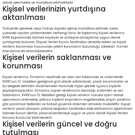
olarak işlenmekte ve muhafaza edilmektedir.
Kişisel verilerinizin yurtdışına
aktarılması
Türkiye’de işlenerek veya Türkiye dışında işlenip muhafaza edilmek üzere,
yukarıda sayılan yöntemlerden herhangi birisi ile toplanmış kişisel verileriniz
KVKK kapsamında kalmak kaydıyla ve sözleşme amaçlarına uygun olarak
yurtdışında bulunan (Kişisel Veriler Kurulu tarafından akredite edilen ve kişisel
verilerin korunması hususunda yeterli korumanın bulunduğu ülkelere) hizmet
aracılarına da aktarılabilecektir.
Kişisel verilerin saklanması ve
korunması
Kişisel verileriniz, Firmamız nezdinde yer alan veri tabanında ve sistemlerde
KVKK’nun 12. maddesi gereğince gizli olarak saklanacak; yasal zorunluluklar ve
bu belgede belirtilen düzenlemeler haricinde hiçbir şekilde üçüncü kişilerle
paylaşılmayacaktır. Firmamız, kişisel verilerinizin barındığı sistemleri ve veri
tabanlarını, KVKK’nun 12. Maddesi gereği kişisel verilerin hukuka aykırı olarak
işlenmesini önlemekle, yetkisiz kişilerin erişimlerini engellemekle, erişim yönetimi
gibi yazılımsal tedbirleri ve fiziksel güvenlik önlemleri almakla mükelleftir. Kişisel
verilerin yasal olmayan yollarla başkaları tarafından elde edilmesinin öğrenilmesi
halinde durum derhal, yasal düzenlemeye uygun ve yazılı olarak Kişisel Verileri
Koruma Kurulu’na bildirilecektir.
Kişisel verilerin güncel ve doğru
tutulması