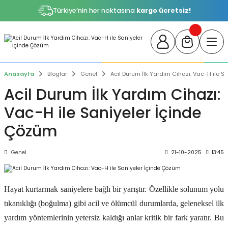
Türkiye’nin her noktasına
kargo ücretsiz!
Anasayfa
Bloglar
Genel
Acil Durum İlk Yardım Cihazı: Vac-H ile 
Acil Durum İlk Yardım Cihazı:
Vac-H ile Saniyeler İçinde
Çözüm
Genel
21-10-2025
13:45
Hayat kurtarmak saniyelere bağlı bir yarıştır. Özellikle solunum yolu
tıkanıklığı (boğulma) gibi acil ve ölümcül durumlarda, geleneksel ilk
yardım yöntemlerinin yetersiz kaldığı anlar kritik bir fark yaratır. Bu