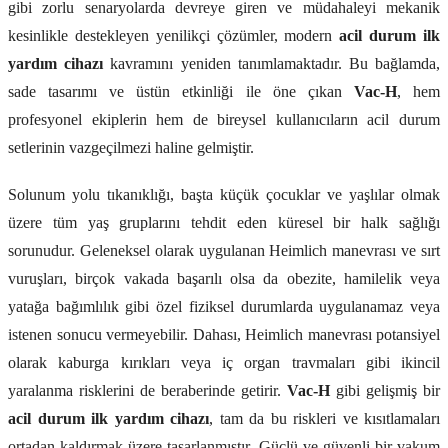
gibi zorlu senaryolarda devreye giren ve müdahaleyi mekanik
kesinlikle destekleyen yenilikçi çözümler, modern
acil durum ilk
yardım cihazı
kavramını yeniden tanımlamaktadır. Bu bağlamda,
sade tasarımı ve üstün etkinliği ile öne çıkan
Vac-H
, hem
profesyonel ekiplerin hem de bireysel kullanıcıların acil durum
setlerinin vazgeçilmezi haline gelmiştir.
Solunum yolu tıkanıklığı, başta küçük çocuklar ve yaşlılar olmak
üzere tüm yaş gruplarını tehdit eden küresel bir halk sağlığı
sorunudur. Geleneksel olarak uygulanan Heimlich manevrası ve sırt
vuruşları, birçok vakada başarılı olsa da obezite, hamilelik veya
yatağa bağımlılık gibi özel fiziksel durumlarda uygulanamaz veya
istenen sonucu vermeyebilir. Dahası, Heimlich manevrası potansiyel
olarak kaburga kırıkları veya iç organ travmaları gibi ikincil
yaralanma risklerini de beraberinde getirir.
Vac-H
gibi gelişmiş bir
acil durum ilk yardım cihazı
, tam da bu riskleri ve kısıtlamaları
ortadan kaldırmak üzere tasarlanmıştır. Güçlü ve güvenli bir vakum