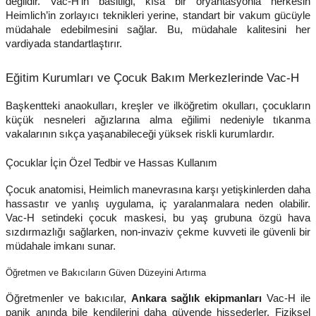
değildir. Vac-H’in basitliği, kısa bir oryantasyonla herkesin
Heimlich’in zorlayıcı teknikleri yerine, standart bir vakum gücüyle
müdahale edebilmesini sağlar. Bu, müdahale kalitesini her
vardiyada standartlaştırır.
Eğitim Kurumları ve Çocuk Bakım Merkezlerinde Vac-H
Başkentteki anaokulları, kreşler ve ilköğretim okulları, çocukların
küçük nesneleri ağızlarına alma eğilimi nedeniyle tıkanma
vakalarının sıkça yaşanabileceği yüksek riskli kurumlardır.
Çocuklar İçin Özel Tedbir ve Hassas Kullanım
Çocuk anatomisi, Heimlich manevrasına karşı yetişkinlerden daha
hassastır ve yanlış uygulama, iç yaralanmalara neden olabilir.
Vac-H setindeki çocuk maskesi, bu yaş grubuna özgü hava
sızdırmazlığı sağlarken, non-invaziv çekme kuvveti ile güvenli bir
müdahale imkanı sunar.
Öğretmen ve Bakıcıların Güven Düzeyini Artırma
Öğretmenler ve bakıcılar,
Ankara sağlık ekipmanları
Vac-H ile
panik anında bile kendilerini daha güvende hissederler. Fiziksel