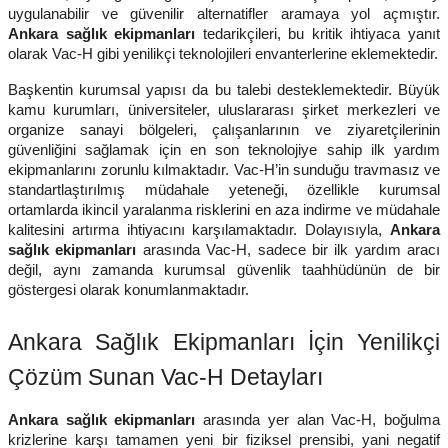
uygulanabilir ve güvenilir alternatifler aramaya yol açmıştır.
Ankara sağlık ekipmanları
tedarikçileri, bu kritik ihtiyaca yanıt
olarak Vac-H gibi yenilikçi teknolojileri envanterlerine eklemektedir.
Başkentin kurumsal yapısı da bu talebi desteklemektedir. Büyük
kamu kurumları, üniversiteler, uluslararası şirket merkezleri ve
organize sanayi bölgeleri, çalışanlarının ve ziyaretçilerinin
güvenliğini sağlamak için en son teknolojiye sahip ilk yardım
ekipmanlarını zorunlu kılmaktadır. Vac-H’in sunduğu travmasız ve
standartlaştırılmış müdahale yeteneği, özellikle kurumsal
ortamlarda ikincil yaralanma risklerini en aza indirme ve müdahale
kalitesini artırma ihtiyacını karşılamaktadır. Dolayısıyla,
Ankara
sağlık ekipmanları
arasında Vac-H, sadece bir ilk yardım aracı
değil, aynı zamanda kurumsal güvenlik taahhüdünün de bir
göstergesi olarak konumlanmaktadır.
Ankara Sağlık Ekipmanları İçin Yenilikçi
Çözüm Sunan Vac-H Detayları
Ankara sağlık ekipmanları
arasında yer alan Vac-H, boğulma
krizlerine karşı tamamen yeni bir fiziksel prensibi, yani negatif