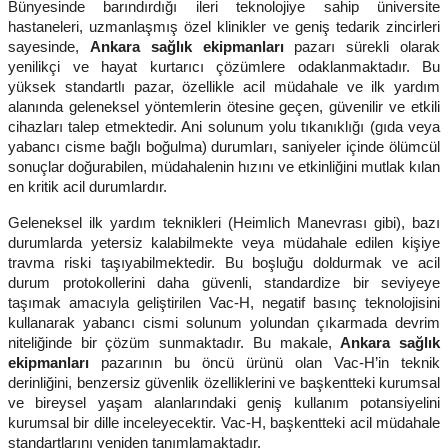
Bünyesinde barındırdığı ileri teknolojiye sahip üniversite
hastaneleri, uzmanlaşmış özel klinikler ve geniş tedarik zincirleri
sayesinde,
Ankara sağlık ekipmanları
pazarı sürekli olarak
yenilikçi ve hayat kurtarıcı çözümlere odaklanmaktadır. Bu
yüksek standartlı pazar, özellikle acil müdahale ve ilk yardım
alanında geleneksel yöntemlerin ötesine geçen, güvenilir ve etkili
cihazları talep etmektedir. Ani solunum yolu tıkanıklığı (gıda veya
yabancı cisme bağlı boğulma) durumları, saniyeler içinde ölümcül
sonuçlar doğurabilen, müdahalenin hızını ve etkinliğini mutlak kılan
en kritik acil durumlardır.
Geleneksel ilk yardım teknikleri (Heimlich Manevrası gibi), bazı
durumlarda yetersiz kalabilmekte veya müdahale edilen kişiye
travma riski taşıyabilmektedir. Bu boşluğu doldurmak ve acil
durum protokollerini daha güvenli, standardize bir seviyeye
taşımak amacıyla geliştirilen Vac-H, negatif basınç teknolojisini
kullanarak yabancı cismi solunum yolundan çıkarmada devrim
niteliğinde bir çözüm sunmaktadır. Bu makale,
Ankara sağlık
ekipmanları
pazarının bu öncü ürünü olan Vac-H’in teknik
derinliğini, benzersiz güvenlik özelliklerini ve başkentteki kurumsal
ve bireysel yaşam alanlarındaki geniş kullanım potansiyelini
kurumsal bir dille inceleyecektir. Vac-H, başkentteki acil müdahale
standartlarını yeniden tanımlamaktadır.