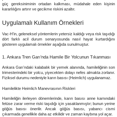
güç gereksiniminin ortadan kalkması, müdahale eden kişinin
kararlılığını artırır ve gecikme riskini azaltır.
Uygulamalı Kullanım Örnekleri
Vac-H’in, geleneksel yöntemlerin yetersiz kaldığı veya risk taşıdığı
dört farklı acil durum senaryosunda nasıl hayat kurtardığını
gösteren uygulamalı örnekler aşağıda sunulmuştur.
1. Ankara Tren Garı'nda Hamile Bir Yolcunun Tıkanması
Ankara Garı'ndaki kalabalık bir yemek alanında, hamileliğinin son
trimesterindeki bir yolcu, yiyecekten dolayı nefes almakta zorlanır.
Fiziksel durumu nedeniyle karın basısı (Heimlich) uygulanamaz.
Hamilelikte Heimlich Manevrasının Riskleri
Hamileliğin ilerleyen dönemlerinde, karın basısı anne karnındaki
fetüse zarar verme riski taşıdığı için yasaklanmıştır; bunun yerine
göğüs basısı önerilir. Ancak göğüs basısı, yabancı cismi
çıkarmada genellikle daha az etkilidir ve zaman kaybına yol açar.