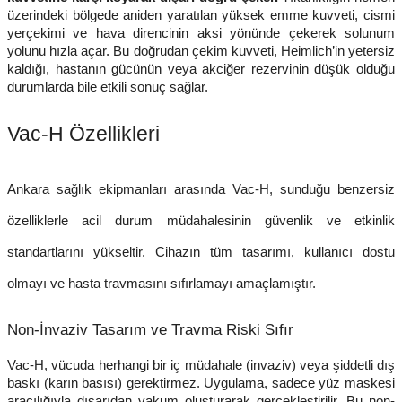
üzerindeki bölgede aniden yaratılan yüksek emme kuvveti, cismi
yerçekimi ve hava direncinin aksi yönünde çekerek solunum
yolunu hızla açar. Bu doğrudan çekim kuvveti, Heimlich’in yetersiz
kaldığı, hastanın gücünün veya akciğer rezervinin düşük olduğu
durumlarda bile etkili sonuç sağlar.
Vac-H Özellikleri
Ankara sağlık ekipmanları
arasında Vac-H, sunduğu benzersiz
özelliklerle acil durum müdahalesinin güvenlik ve etkinlik
standartlarını yükseltir. Cihazın tüm tasarımı, kullanıcı dostu
olmayı ve hasta travmasını sıfırlamayı amaçlamıştır.
Non-İnvaziv Tasarım ve Travma Riski Sıfır
Vac-H, vücuda herhangi bir iç müdahale (invaziv) veya şiddetli dış
baskı (karın basısı) gerektirmez. Uygulama, sadece yüz maskesi
aracılığıyla dışarıdan vakum oluşturarak gerçekleştirilir. Bu non-