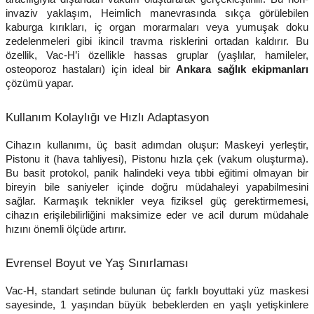
invaziv yaklaşım, Heimlich manevrasında sıkça görülebilen
kaburga kırıkları, iç organ morarmaları veya yumuşak doku
zedelenmeleri gibi ikincil travma risklerini ortadan kaldırır. Bu
özellik, Vac-H’i özellikle hassas gruplar (yaşlılar, hamileler,
osteoporoz hastaları) için ideal bir
Ankara sağlık ekipmanları
çözümü yapar.
Kullanım Kolaylığı ve Hızlı Adaptasyon
Cihazın kullanımı, üç basit adımdan oluşur: Maskeyi yerleştir,
Pistonu it (hava tahliyesi), Pistonu hızla çek (vakum oluşturma).
Bu basit protokol, panik halindeki veya tıbbi eğitimi olmayan bir
bireyin bile saniyeler içinde doğru müdahaleyi yapabilmesini
sağlar. Karmaşık teknikler veya fiziksel güç gerektirmemesi,
cihazın erişilebilirliğini maksimize eder ve acil durum müdahale
hızını önemli ölçüde artırır.
Evrensel Boyut ve Yaş Sınırlaması
Vac-H, standart setinde bulunan üç farklı boyuttaki yüz maskesi
sayesinde, 1 yaşından büyük bebeklerden en yaşlı yetişkinlere