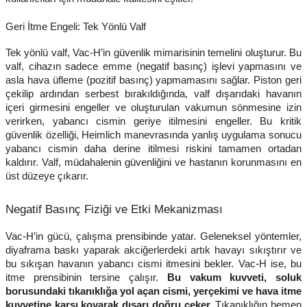
Geri İtme Engeli: Tek Yönlü Valf
Tek yönlü valf, Vac-H’in güvenlik mimarisinin temelini oluşturur. Bu
valf, cihazın sadece emme (negatif basınç) işlevi yapmasını ve
asla hava üfleme (pozitif basınç) yapmamasını sağlar. Piston geri
çekilip ardından serbest bırakıldığında, valf dışarıdaki havanın
içeri girmesini engeller ve oluşturulan vakumun sönmesine izin
verirken, yabancı cismin geriye itilmesini engeller. Bu kritik
güvenlik özelliği, Heimlich manevrasında yanlış uygulama sonucu
yabancı cismin daha derine itilmesi riskini tamamen ortadan
kaldırır. Valf, müdahalenin güvenliğini ve hastanın korunmasını en
üst düzeye çıkarır.
Negatif Basınç Fiziği ve Etki Mekanizması
Vac-H’in gücü, çalışma prensibinde yatar. Geleneksel yöntemler,
diyaframa baskı yaparak akciğerlerdeki artık havayı sıkıştırır ve
bu sıkışan havanın yabancı cismi itmesini bekler. Vac-H ise, bu
itme prensibinin tersine çalışır.
Bu vakum kuvveti, soluk
borusundaki tıkanıklığa yol açan cismi, yerçekimi ve hava itme
kuvvetine karşı koyarak dışarı doğru çeker.
Tıkanıklığın hemen