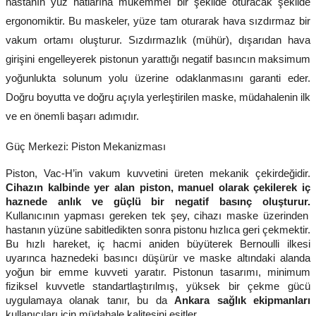
hastanın yüz hatlarına mükemmel bir şekilde oturacak şekilde
ergonomiktir.
Bu maskeler, yüze tam oturarak hava sızdırmaz bir
vakum ortamı oluşturur.
Sızdırmazlık (mühür), dışarıdan hava
girişini engelleyerek pistonun yarattığı negatif basıncın maksimum
yoğunlukta solunum yolu üzerine odaklanmasını garanti eder.
Doğru boyutta ve doğru açıyla yerleştirilen maske, müdahalenin ilk
ve en önemli başarı adımıdır.
Güç Merkezi: Piston Mekanizması
Piston, Vac-H’in vakum kuvvetini üreten mekanik çekirdeğidir.
Cihazın kalbinde yer alan piston, manuel olarak çekilerek iç
haznede anlık ve güçlü bir negatif basınç oluşturur.
Kullanıcının yapması gereken tek şey, cihazı maske üzerinden
hastanın yüzüne sabitledikten sonra pistonu hızlıca geri çekmektir.
Bu hızlı hareket, iç hacmi aniden büyüterek Bernoulli ilkesi
uyarınca haznedeki basıncı düşürür ve maske altındaki alanda
yoğun bir emme kuvveti yaratır. Pistonun tasarımı, minimum
fiziksel kuvvetle standartlaştırılmış, yüksek bir çekme gücü
uygulamaya olanak tanır, bu da
Ankara sağlık ekipmanları
kullanıcıları için müdahale kalitesini eşitler.