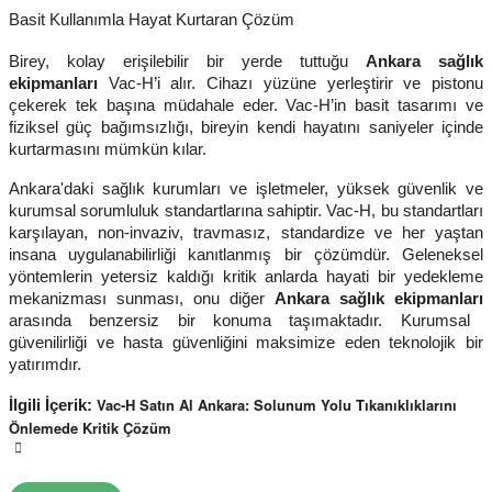
Basit Kullanımla Hayat Kurtaran Çözüm
Birey, kolay erişilebilir bir yerde tuttuğu
Ankara sağlık
ekipmanları
Vac-H’i alır. Cihazı yüzüne yerleştirir ve pistonu
çekerek tek başına müdahale eder. Vac-H’in basit tasarımı ve
fiziksel güç bağımsızlığı, bireyin kendi hayatını saniyeler içinde
kurtarmasını mümkün kılar.
Ankara'daki sağlık kurumları ve işletmeler, yüksek güvenlik ve
kurumsal sorumluluk standartlarına sahiptir. Vac-H, bu standartları
karşılayan, non-invaziv, travmasız, standardize ve her yaştan
insana uygulanabilirliği kanıtlanmış bir çözümdür. Geleneksel
yöntemlerin yetersiz kaldığı kritik anlarda hayati bir yedekleme
mekanizması sunması, onu diğer
Ankara sağlık ekipmanları
arasında benzersiz bir konuma taşımaktadır. Kurumsal
güvenilirliği ve hasta güvenliğini maksimize eden teknolojik bir
yatırımdır.
Vac-H Satın Al Ankara: Solunum Yolu Tıkanıklıklarını
İlgili İçerik:
Önlemede Kritik Çözüm