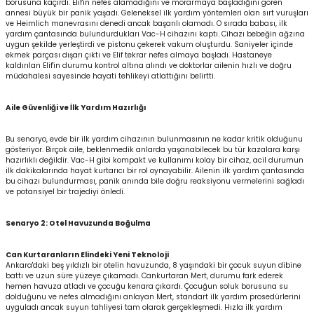
borusuna kaçırdı. Elif'in nefes alamadığını ve morarmaya başladığını gören
annesi büyük bir panik yaşadı. Geleneksel ilk yardım yöntemleri olan sırt vuruşları
ve Heimlich manevrasını denedi ancak başarılı olamadı. O sırada babası, ilk
yardım çantasında bulundurdukları Vac-H cihazını kaptı. Cihazı bebeğin ağzına
uygun şekilde yerleştirdi ve pistonu çekerek vakum oluşturdu. Saniyeler içinde
ekmek parçası dışarı çıktı ve Elif tekrar nefes almaya başladı. Hastaneye
kaldırılan Elif'in durumu kontrol altına alındı ve doktorlar ailenin hızlı ve doğru
müdahalesi sayesinde hayati tehlikeyi atlattığını belirtti.
Aile Güvenliği ve İlk Yardım Hazırlığı
Bu senaryo, evde bir ilk yardım cihazının bulunmasının ne kadar kritik olduğunu
gösteriyor. Birçok aile, beklenmedik anlarda yaşanabilecek bu tür kazalara karşı
hazırlıklı değildir. Vac-H gibi kompakt ve kullanımı kolay bir cihaz, acil durumun
ilk dakikalarında hayat kurtarıcı bir rol oynayabilir. Ailenin ilk yardım çantasında
bu cihazı bulundurması, panik anında bile doğru reaksiyonu vermelerini sağladı
ve potansiyel bir trajediyi önledi.
Senaryo 2: Otel Havuzunda Boğulma
Can Kurtaranların Elindeki Yeni Teknoloji
Ankara'daki beş yıldızlı bir otelin havuzunda, 8 yaşındaki bir çocuk suyun dibine
battı ve uzun süre yüzeye çıkamadı. Cankurtaran Mert, durumu fark ederek
hemen havuza atladı ve çocuğu kenara çıkardı. Çocuğun soluk borusuna su
dolduğunu ve nefes almadığını anlayan Mert, standart ilk yardım prosedürlerini
uyguladı ancak suyun tahliyesi tam olarak gerçekleşmedi. Hızla ilk yardım