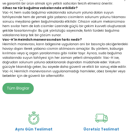
ve garantili bir ürün almak için yetkili satıcıları tercih etmeniz önerilir.
Cihaz ne tür boğulma vakalarında etkilidir?
Vac-H, hem suda boğulma vakalarında solunum yoluna dolan suyun
tahliyesinde hem de yemek gibi yabancı cisimlerin solunum yolunu tıkaması
sonucu meydana gelen boğulmalarda etkilidir. Cihazın vakum mekanizması
hem sıvılar hem de katı cisimler üzerinde güçlü bir çekim kuvveti oluşturacak
şekilde tasarlanmıştır. Bu çok yönlülüğü sayesinde, farklı türdeki boğulma
vakalarına karşı tek bir çözüm sunar.
Vac-H'in Heimlich manevrasından farkı nedir?
Heimlich manevrası, karın bölgesine uygulanan ani bir basınçla akciğerlerdeki
havayı dışarı iterek yabancı cismin atılmasını amaçlar. Bu yöntem, kaburga
kırılması veya iç organ yaralanması gibi riskler taşır. Ayrıca, suda boğulma
vakalarında suyun tahliyesi için her zaman yeterli olmayabilir. Vac-H ise,
doğrudan solunum yoluna odaklanarak dışarıdan müdahale eder. Vakum
gücüyle tıkanıklığı çeker, bu sayede daha güvenli ve etkili bir sonuç elde edilir.
Vac-H, Heimlich manevrasının uygulanamadığı hamileler, obez bireyler veya
bebekler için de güvenli bir alternatiftir.
Tüm Bloglar
Aynı Gün Teslimat
Ücretsiz Teslimat