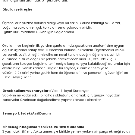
kalma şansını dramatik bir şekilde artırır.
Okullar ve Kreşler
Öğrencilerin yüzme dersleri aldığı veya su etkinliklerine katıldığı okullarda,
boğulma vakaları en çok korkulan senaryolardan biridir.
Eğitim Kurumlarında Güvenliğin Sağlanması
Okulların ve kreşlerin ilk yardım çantalarında, çocukların anatomisine uygun
ağızlık uçlarına sahip Vac-H cihazları bulundurulmalıdır. Öğretmenler ve okul
personeli, basit bir eğitimle cihazın nasıl kullanılacağını öğrenerek, acil bir
durumda hızlı ve doğru bir şekilde hareket edebilirler. Bu, özellikle küçük
çocukların kolayca boğulma tehlikesiyle karşı karşıya kalabileceği durumlar için
ekstra bir güvenlik katmanı sağlar. Bu sayede, kurumlar hem yasal
yükümlülüklerini yerine getirir hem de öğrencilerin ve personelin güvenliğini en
üst düzeye çıkarır.
Örnek Kullanım Senaryoları:
Vac-H Hayat Kurtarıyor
Vac-H'in ne kadar etkili bir cihaz olduğunu anlamak için, gerçek hayattan
senaryolar üzerinden değerlendirme yapmak faydalı olacaktır.
Senaryo 1: Evdeki Acil Durum
Bir Bebeğin Boğulma Tehlikesi ve Hızlı Müdahale
3 yaşındaki Elif, mutfakta annesiyle birlikte yemek yerken bir parça ekmeği soluk