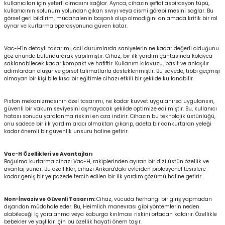
kullanıcıları için yeterli olmasını sağlar. Ayrıca, cihazın şeffaf aspirasyon tüpü,
kullanıcının solunum yolundan çıkan sıvıyı veya cismi görebilmesini sağlar. Bu
görsel geri bildirim, müdahalenin başarılı olup olmadığını anlamada kritik bir rol
oynar ve kurtarma operasyonuna güven katar.
Vac-H’in detaylı tasarımı, acil durumlarda saniyelerin ne kadar değerli olduğunu
göz önünde bulundurarak yapılmıştır. Cihaz, bir ilk yardım çantasında kolayca
saklanabilecek kadar kompakt ve hafiftir. Kullanım kılavuzu, basit ve anlaşılır
adımlardan oluşur ve görsel talimatlarla desteklenmiştir. Bu sayede, tıbbi geçmişi
olmayan bir kişi bile kısa bir eğitimle cihazı etkili bir şekilde kullanabilir.
Piston mekanizmasının özel tasarımı, ne kadar kuvvet uygulanırsa uygulansın,
güvenli bir vakum seviyesini aşmayacak şekilde optimize edilmiştir. Bu, kullanıcı
hatası sonucu yaralanma riskini en aza indirir. Cihazın bu teknolojik üstünlüğü,
onu sadece bir ilk yardım aracı olmaktan çıkarıp, adeta bir cankurtaran yeleği
kadar önemli bir güvenlik unsuru haline getirir.
Vac-H Özellikleri ve Avantajları
Boğulma kurtarma cihazı Vac-H, rakiplerinden ayıran bir dizi üstün özellik ve
avantaj sunar. Bu özellikler, cihazı Ankara'daki evlerden profesyonel tesislere
kadar geniş bir yelpazede tercih edilen bir ilk yardım çözümü haline getirir.
Non-İnvaziv ve Güvenli Tasarım:
Cihaz, vücuda herhangi bir giriş yapmadan
dışarıdan müdahale eder. Bu, Heimlich manevrası gibi yöntemlerin neden
olabileceği iç yaralanma veya kaburga kırılması riskini ortadan kaldırır. Özellikle
bebekler ve yaşlılar için bu özellik hayati önem taşır.