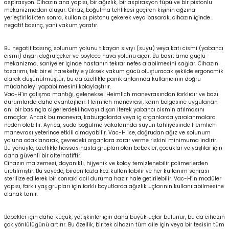
aspirasyon. Cihazın ana yapısı, bir ağızlık, bir aspirasyon tüpü ve bir pistonlu
mekanizmadan oluşur. Cihaz, boğulma tehlikesi geçiren kişinin ağzına
yerleştirildikten sonra, kullanıcı pistonu çekerek veya basarak, cihazın içinde
negatif basınç, yani vakum yaratır.
Bu negatif basınç, solunum yolunu tıkayan sıvıyı (suyu) veya katı cismi (yabancı
cismi) dışarı doğru çeker ve böylece hava yolunu açar. Bu basit ama güçlü
mekanizma, saniyeler içinde hastanın tekrar nefes alabilmesini sağlar. Cihazın
tasarımı, tek bir el hareketiyle yüksek vakum gücü oluşturacak şekilde ergonomik
olarak düşünülmüştür, bu da özellikle panik anlarında kullanıcının doğru
müdahaleyi yapabilmesini kolaylaştırır.
Vac-H’in çalışma mantığı, geleneksel Heimlich manevrasından farklıdır ve bazı
durumlarda daha avantajlıdır. Heimlich manevrası, karın bölgesine uygulanan
ani bir basınçla ciğerlerdeki havayı dışarı iterek yabancı cismin atılmasını
amaçlar. Ancak bu manevra, kaburgalarda veya iç organlarda yaralanmalara
neden olabilir. Ayrıca, suda boğulma vakalarında suyun tahliyesinde Heimlich
manevrası yeterince etkili olmayabilir. Vac-H ise, doğrudan ağız ve solunum
yoluna odaklanarak, çevredeki organlara zarar verme riskini minimuma indirir.
Bu yönüyle, özellikle hassas hasta grupları olan bebekler, çocuklar ve yaşlılar için
daha güvenli bir alternatiftir.
Cihazın malzemesi, dayanıklı, hijyenik ve kolay temizlenebilir polimerlerden
üretilmiştir. Bu sayede, birden fazla kez kullanılabilir ve her kullanım sonrası
sterilize edilerek bir sonraki acil duruma hazır hale getirilebilir. Vac-H’in modüler
yapısı, farklı yaş grupları için farklı boyutlarda ağızlık uçlarının kullanılabilmesine
olanak tanır.
Bebekler için daha küçük, yetişkinler için daha büyük uçlar bulunur, bu da cihazın
çok yönlülüğünü artırır. Bu özellik, bir tek cihazın tüm aile için veya bir tesisin tüm