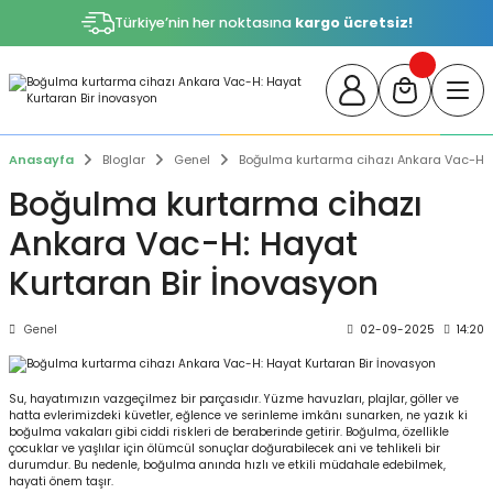
Türkiye’nin her noktasına
kargo ücretsiz!
Anasayfa
Bloglar
Genel
Boğulma kurtarma cihazı Ankara Vac-H: 
Boğulma kurtarma cihazı
Ankara Vac-H: Hayat
Kurtaran Bir İnovasyon
Genel
02-09-2025
14:20
Su, hayatımızın vazgeçilmez bir parçasıdır. Yüzme havuzları, plajlar, göller ve
hatta evlerimizdeki küvetler, eğlence ve serinleme imkânı sunarken, ne yazık ki
boğulma vakaları gibi ciddi riskleri de beraberinde getirir. Boğulma, özellikle
çocuklar ve yaşlılar için ölümcül sonuçlar doğurabilecek ani ve tehlikeli bir
durumdur. Bu nedenle, boğulma anında hızlı ve etkili müdahale edebilmek,
hayati önem taşır.