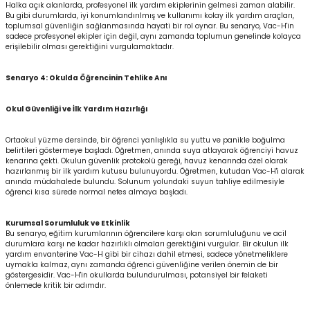
Halka açık alanlarda, profesyonel ilk yardım ekiplerinin gelmesi zaman alabilir.
Bu gibi durumlarda, iyi konumlandırılmış ve kullanımı kolay ilk yardım araçları,
toplumsal güvenliğin sağlanmasında hayati bir rol oynar. Bu senaryo, Vac-H'in
sadece profesyonel ekipler için değil, aynı zamanda toplumun genelinde kolayca
erişilebilir olması gerektiğini vurgulamaktadır.
Senaryo 4: Okulda Öğrencinin Tehlike Anı
Okul Güvenliği ve İlk Yardım Hazırlığı
Ortaokul yüzme dersinde, bir öğrenci yanlışlıkla su yuttu ve panikle boğulma
belirtileri göstermeye başladı. Öğretmen, anında suya atlayarak öğrenciyi havuz
kenarına çekti. Okulun güvenlik protokolü gereği, havuz kenarında özel olarak
hazırlanmış bir ilk yardım kutusu bulunuyordu. Öğretmen, kutudan Vac-H'i alarak
anında müdahalede bulundu. Solunum yolundaki suyun tahliye edilmesiyle
öğrenci kısa sürede normal nefes almaya başladı.
Kurumsal Sorumluluk ve Etkinlik
Bu senaryo, eğitim kurumlarının öğrencilere karşı olan sorumluluğunu ve acil
durumlara karşı ne kadar hazırlıklı olmaları gerektiğini vurgular. Bir okulun ilk
yardım envanterine Vac-H gibi bir cihazı dahil etmesi, sadece yönetmeliklere
uymakla kalmaz, aynı zamanda öğrenci güvenliğine verilen önemin de bir
göstergesidir. Vac-H'in okullarda bulundurulması, potansiyel bir felaketi
önlemede kritik bir adımdır.