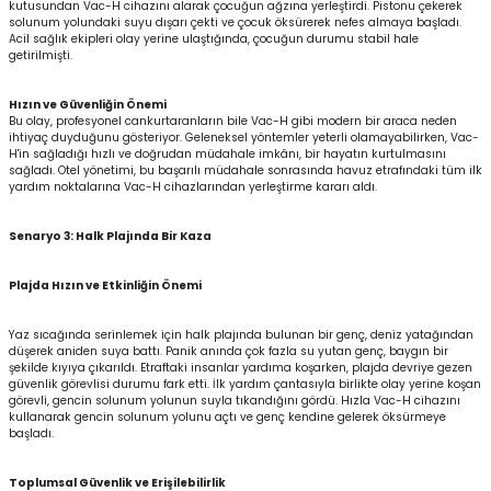
kutusundan Vac-H cihazını alarak çocuğun ağzına yerleştirdi. Pistonu çekerek
solunum yolundaki suyu dışarı çekti ve çocuk öksürerek nefes almaya başladı.
Acil sağlık ekipleri olay yerine ulaştığında, çocuğun durumu stabil hale
getirilmişti.
Hızın ve Güvenliğin Önemi
Bu olay, profesyonel cankurtaranların bile Vac-H gibi modern bir araca neden
ihtiyaç duyduğunu gösteriyor. Geleneksel yöntemler yeterli olamayabilirken, Vac-
H'in sağladığı hızlı ve doğrudan müdahale imkânı, bir hayatın kurtulmasını
sağladı. Otel yönetimi, bu başarılı müdahale sonrasında havuz etrafındaki tüm ilk
yardım noktalarına Vac-H cihazlarından yerleştirme kararı aldı.
Senaryo 3: Halk Plajında Bir Kaza
Plajda Hızın ve Etkinliğin Önemi
Yaz sıcağında serinlemek için halk plajında bulunan bir genç, deniz yatağından
düşerek aniden suya battı. Panik anında çok fazla su yutan genç, baygın bir
şekilde kıyıya çıkarıldı. Etraftaki insanlar yardıma koşarken, plajda devriye gezen
güvenlik görevlisi durumu fark etti. İlk yardım çantasıyla birlikte olay yerine koşan
görevli, gencin solunum yolunun suyla tıkandığını gördü. Hızla Vac-H cihazını
kullanarak gencin solunum yolunu açtı ve genç kendine gelerek öksürmeye
başladı.
Toplumsal Güvenlik ve Erişilebilirlik