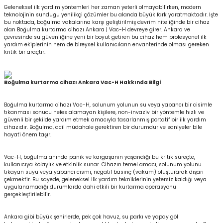
Geleneksel ilk yardım yöntemleri her zaman yeterli olmayabilirken, modern
teknolojinin sunduğu yenilikçi çözümler bu alanda büyük fark yaratmaktadır. İşte
bu noktada, boğulma vakalarına karşı geliştirilmiş devrim niteliğinde bir cihaz
olan Boğulma kurtarma cihazı Ankara | Vac-H devreye girer. Ankara ve
çevresinde su güvenliğine yeni bir boyut getiren bu cihaz hem profesyonel ilk
yardım ekiplerinin hem de bireysel kullanıcıların envanterinde olması gereken
kritik bir araçtır.
Boğulma kurtarma cihazı Ankara Vac-H Hakkında Bilgi
Boğulma kurtarma cihazı Vac-H, solunum yolunun su veya yabancı bir cisimle
tıkanması sonucu nefes alamayan kişilere, non-invaziv bir yöntemle hızlı ve
güvenli bir şekilde yardım etmek amacıyla tasarlanmış portatif bir ilk yardım
cihazıdır. Boğulma, acil müdahale gerektiren bir durumdur ve saniyeler bile
hayati önem taşır.
Vac-H, boğulma anında panik ve kargaşanın yaşandığı bu kritik süreçte,
kullanıcıya kolaylık ve etkinlik sunar. Cihazın temel amacı, solunum yolunu
tıkayan suyu veya yabancı cismi, negatif basınç (vakum) oluşturarak dışarı
çekmektir. Bu sayede, geleneksel ilk yardım tekniklerinin yetersiz kaldığı veya
uygulanamadığı durumlarda dahi etkili bir kurtarma operasyonu
gerçekleştirilebilir.
Ankara gibi büyük şehirlerde, pek çok havuz, su parkı ve yapay göl