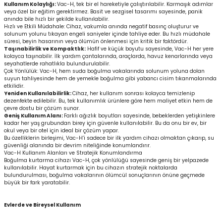
Kullanım Kolaylığı:
Vac-H, tek bir el hareketiyle çalıştırılabilir. Karmaşık adımlar
veya özel bir eğitim gerektirmez. Basit ve sezgisel tasarımı sayesinde, panik
anında bile hızlı bir şekilde kullanılabilir.
Hızlı ve Etkili Müdahale: Cihaz, vakumla anında negatif basınç oluşturur ve
solunum yolunu tıkayan engeli saniyeler içinde tahliye eder. Bu hızlı müdahale
süresi, beyin hasarının veya ölümün önlenmesi için kritik bir faktördür.
Taşınabilirlik ve Kompaktlık:
Hafif ve küçük boyutu sayesinde, Vac-H her yere
kolayca taşınabilir. İlk yardım çantalarında, araçlarda, havuz kenarlarında veya
seyahatlerde rahatlıkla bulundurulabilir.
Çok Yönlülük: Vac-H, hem suda boğulma vakalarında solunum yoluna dolan
suyun tahliyesinde hem de yemekle boğulma gibi yabancı cisim tıkanmalarında
etkilidir.
Yeniden Kullanılabilirlik:
Cihaz, her kullanım sonrası kolayca temizlenip
dezenfekte edilebilir. Bu, tek kullanımlık ürünlere göre hem maliyet etkin hem de
çevre dostu bir çözüm sunar.
Geniş Kullanım Alanı:
Farklı ağızlık boyutları sayesinde, bebeklerden yetişkinlere
kadar her yaş grubundan birey için güvenle kullanılabilir. Bu da onu bir ev, bir
okul veya bir otel için ideal bir çözüm yapar.
Bu özelliklerin birleşimi, Vac-H’i sadece bir ilk yardım cihazı olmaktan çıkarıp, su
güvenliği alanında bir devrim niteliğinde konumlandırır.
Vac-H Kullanım Alanları ve Stratejik Konumlandırma
Boğulma kurtarma cihazı Vac-H, çok yönlülüğü sayesinde geniş bir yelpazede
kullanılabilir. Hayat kurtarmak için bu cihazın stratejik noktalarda
bulundurulması, boğulma vakalarının ölümcül sonuçlarının önüne geçmede
büyük bir fark yaratabilir.
Evlerde ve Bireysel Kullanım