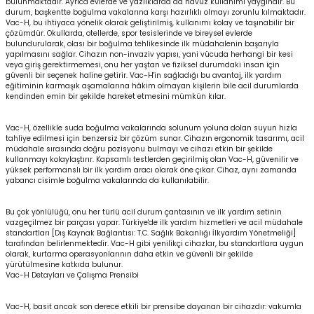
bulunmaktadır. Ayrıca evlerde ve yazlıklarda da havuz kullanımı yaygındır. Bu
durum, başkentte boğulma vakalarına karşı hazırlıklı olmayı zorunlu kılmaktadır.
Vac-H, bu ihtiyaca yönelik olarak geliştirilmiş, kullanımı kolay ve taşınabilir bir
çözümdür. Okullarda, otellerde, spor tesislerinde ve bireysel evlerde
bulundurularak, olası bir boğulma tehlikesinde ilk müdahalenin başarıyla
yapılmasını sağlar. Cihazın non-invaziv yapısı, yani vücuda herhangi bir kesi
veya giriş gerektirmemesi, onu her yaştan ve fiziksel durumdaki insan için
güvenli bir seçenek haline getirir. Vac-H'in sağladığı bu avantaj, ilk yardım
eğitiminin karmaşık aşamalarına hâkim olmayan kişilerin bile acil durumlarda
kendinden emin bir şekilde hareket etmesini mümkün kılar.
Vac-H, özellikle suda boğulma vakalarında solunum yoluna dolan suyun hızla
tahliye edilmesi için benzersiz bir çözüm sunar. Cihazın ergonomik tasarımı, acil
müdahale sırasında doğru pozisyonu bulmayı ve cihazı etkin bir şekilde
kullanmayı kolaylaştırır. Kapsamlı testlerden geçirilmiş olan Vac-H, güvenilir ve
yüksek performanslı bir ilk yardım aracı olarak öne çıkar. Cihaz, aynı zamanda
yabancı cisimle boğulma vakalarında da kullanılabilir.
Bu çok yönlülüğü, onu her türlü acil durum çantasının ve ilk yardım setinin
vazgeçilmez bir parçası yapar. Türkiye'de ilk yardım hizmetleri ve acil müdahale
standartları [Dış Kaynak Bağlantısı: T.C. Sağlık Bakanlığı İlkyardım Yönetmeliği]
tarafından belirlenmektedir. Vac-H gibi yenilikçi cihazlar, bu standartlara uygun
olarak, kurtarma operasyonlarının daha etkin ve güvenli bir şekilde
yürütülmesine katkıda bulunur.
Vac-H Detayları ve Çalışma Prensibi
Vac-H, basit ancak son derece etkili bir prensibe dayanan bir cihazdır: vakumla