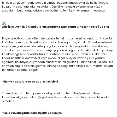
Bir evin en güvenli yerlerden biri olması beklenir, ancak evler de beklenmedik
kazaların yaşandığı alanlar olabilir. Özellikle havuzlu evlerde veya küçük
çocukların bulunduğu ortamlarda boğulma tehlikesi her zaman mevcuttur.
Aile İçi Güvenlik Önlemi Olarak Boğulma Kurtarma Cihazı Ankara | Vac-H
Birçok aile, ilk yardım kitlerinde sadece temel malzemeleri bulundurur. Ancak bir
boğulma vakası, en hazırlıksız anınızda bile kapınızı çalabilir. Vac-H, evinizdeki
ilk yardım çantasının en kritik parçalarından biri haline gelebilir. Özellikle küçük
çocukların yemek yerken veya banyo yaparken boğulma tehlikesiyle karşı karşıya
kalabileceği senaryolarda, hızlı müdahale imkânı sunar. Cihazın kullanımı o
kadar basittir ki, ebeveynler veya evdeki diğer bireyler, karmaşık ilk yardım
eğitimlerine ihtiyaç duymadan cihazı etkin bir şekilde kullanabilirler. Bu, özellikle
en yakın sağlık ekibinin gelmesi birkaç dakikayı bulabilecek durumlarda, hayati
bir zaman kazancı sağlar.
Yüzme Havuzları ve Su Sporu Tesisleri
Yüzme havuzları hem profesyonel sporcuların hem de eğlenmek isteyen
bireylerin sıkça ziyaret ettiği yerlerdir. Bu tesislerde güvenlik en önemli öncelik
olmalıdır.
Tesis Güvenliğinde Yenilikçi Bir Yaklaşım