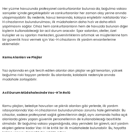
Her yüzme havuzunda profesyonel cankurtaranlar bulunsa da, boğulma vakası
saniyeler içinde gerçekleşebilir ve cankurtaranlar her zaman olay yerine anında
ulaşamayabilir. Bu nedenle, havuz kenarında, kolayca erişilebilir noktalarda Vac-
H cihazlarının bulundurulması, ilk müdahalenin daha hızlı ve daha etkili
yapılmasını sağlar. Cihaz hem cankurtaranların hem de havuzda bulunan diğer
kişilerin kullanabileceği bir acil durum aracıdır. Spor salonları, oteller, özel
kulüpler ve su sporları merkezleri, güvenilirliklerini artırmak ve müşterilerine tam
bir güvenlik hissi vermek için Vac-H cihazlarını ilk yardım envanterlerine
eklemelidir.
Kamu Alanları ve Plajlar
Yaz aylarında en çok tercih edilen alanlar olan plajlar ve göl kenarları, yüksek
boğulma riski taşıyan yerlerdir. Bu alanlarda, kalabalık nedeniyle anında
müdahale zorlaşabilir.
Acil Durum Müdahalesinde Vac-H'in Rolü
Kamu plajları, belediye havuzları ve piknik alanları gibi yerlerde, ilk yardım
istasyonlarında Vac-H cihazlarının bulundurulması zorunlu hale gelmelidir. Bu
cihazlar, sadece profesyonel sağlık görevlilerinin değil, aynı zamanda halka açık
alanlarda görev yapan güvenlik personellerinin de kullanabileceği basitlikte
olmalıdır. Bir boğulma vakası yaşandığında, olay yerindeki bir görevli, acil yardım
ekipleri gelene kadar Vac-H ile kritik bir ilk müdahalede bulunabilir. Bu, hayatta