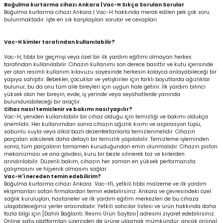
Boğulma kurtarma cihazı Ankara | Vac-H Sıkça Sorulan Sorular
Boğulma kurtarma cihazı Ankara | Vac-H hakkında merak edilen pek çok soru
bulunmaktadır. İşte en sık karşılaşılan sorular ve cevapları:
Vac-H kimler tarafından kullanılabilir?
Vac-H, tıbbi bir geçmişi veya özel bir ilk yardım eğitimi olmayan herkes
tarafından kullanılabilir. Cihazın kullanımı son derece basittir ve kutu içerisinde
yer alan resimli kullanım kılavuzu sayesinde herkesin kolayca anlayabileceği bir
yapıya sahiptir. Bebekler, çocuklar ve yetişkinler için farklı boyutlarda ağızlıklar
bulunur, bu da onu tüm aile bireyleri için uygun hale getirir. İlk yardım bilinci
yüksek olan her bireyin, evde, iş yerinde veya seyahatlerde yanında
bulundurabileceği bir araçtır.
Cihaz nasıl temizlenir ve bakımı nasıl yapılır?
Vac-H, yeniden kullanılabilir bir cihaz olduğu için temizliği ve bakımı oldukça
önemlidir. Her kullanımdan sonra cihazın ağızlık kısmı ve aspirasyon tüpü,
sabunlu suyla veya alkol bazlı dezenfektanlarla temizlenmelidir. Cihazın
parçaları sökülerek daha detaylı bir temizlik yapılabilir. Temizleme işleminden
sonra, tüm parçaların tamamen kuruduğundan emin olunmalıdır. Cihazın piston
mekanizması ve ana gövdesi, kuru bir bezle silinerek toz ve kirlerden
arındırılabilir. Düzenli bakım, cihazın her zaman en yüksek performansta
çalışmasını ve hijyenik olmasını sağlar.
Vac-H'i nereden temin edebilirim?
Boğulma kurtarma cihazı Ankara Vac-H'i, yetkili tıbbi malzeme ve ilk yardım
ekipmanları satan firmalardan temin edebilirsiniz. Ankara ve çevresindeki özel
sağlık kuruluşları, hastaneler ve ilk yardım eğitim merkezleri de bu cihaza
ulaşabileceğiniz yerler arasındadır. Yetkili satıcılar listesi ve ürün hakkında daha
fazla bilgi için [Dahili Bağlantı: Resmi Ürün Sayfası] adresini ziyaret edebilirsiniz.
Online satış platformları üzerinden de ürüne ulaşmak mümkündür, ancak orijinal