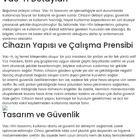
Boğulma önleyici cihaz Vac-H, tasarımı ve işlevselliğiyle acil durumlarda
kullanıcıya büyük bir kolaylık ve güven sunar. Cihazın detaylı yapısı, güvenlik
mekanizmaları ve kullanım hazırlığı, hayat kurtarma kapasitesini en üst düzeye
çıkaracak şekilde düşünülmüştür. Bu bölümde, Vac-H'in bileşenlerini, çalışma
mekaniğini ve kullanım için dikkat edilmesi gereken hususları ele alacağız. Bu
bilgiler, cihazın ne kadar etkili ve güvenilir olduğunu daha iyi anlamanıza
yardımcı olacaktır.
Cihazın Yapısı ve Çalışma Prensibi
Vac-H, üç temel bileşenden oluşur: bir yüz maskesi, bir piston ve bir tek yönlü valf.
Yüz maskesi, farklı yaş gruplarına uygun olarak çeşitli boyutlarda üretilir ve yüze
tam oturacak şekilde tasarlanmıştır, böylece vakumun sızdırmaz bir şekilde
oluşmasını sağlar. Piston, cihazın gövdesi içinde yer alır ve çekildiğinde negatif
basınç oluşturarak boğaza sıkışan cismi dışarı çekme kuvvetini sağlar.
En önemli güvenlik özelliklerinden biri ise, sadece tek yöne hava akışına izin veren
valftir. Bu valf, piston çekildiğinde hava yolundan hava çekilmesini sağlarken,
piston geri itildiğinde hava itilmesini engeller. Bu özellik, Heimlich manevrasında
oluşabilecek kazara hava itme riskini ortadan kaldırır ve cihazı çok daha güvenli
hale getirir. Cihazın basit yapısı, karmaşık bir kurulum gerektirmez ve acil bir
durumda vakit kaybetmeden kullanıma olanak tanır.
Tasarım ve Güvenlik
Vac-H'in tasarımı, kullanıcı dostu ve güvenli bir deneyim sağlamak üzere
optimize edilmiştir. Cihaz, genellikle tıbbi sınıf plastik gibi dayanıklı ve hijyenik
malzemelerden üretilir. Bu sayede hem uzun ömürlü hem de kolay temizlenebilir