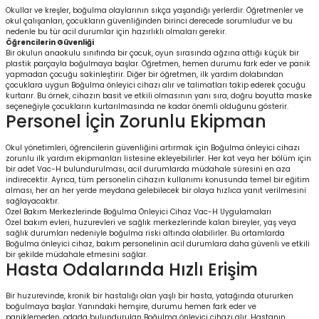
Okullar ve kreşler, boğulma olaylarının sıkça yaşandığı yerlerdir. Öğretmenler ve
okul çalışanları, çocukların güvenliğinden birinci derecede sorumludur ve bu
nedenle bu tür acil durumlar için hazırlıklı olmaları gerekir.
Öğrencilerin Güvenliği
Bir okulun anaokulu sınıfında bir çocuk, oyun sırasında ağzına attığı küçük bir
plastik parçayla boğulmaya başlar. Öğretmen, hemen durumu fark eder ve panik
yapmadan çocuğu sakinleştirir. Diğer bir öğretmen, ilk yardım dolabından
çocuklara uygun Boğulma önleyici cihazı alır ve talimatları takip ederek çocuğu
kurtarır. Bu örnek, cihazın basit ve etkili olmasının yanı sıra, doğru boyutta maske
seçeneğiyle çocukların kurtarılmasında ne kadar önemli olduğunu gösterir.
Personel İçin Zorunlu Ekipman
Okul yönetimleri, öğrencilerin güvenliğini artırmak için Boğulma önleyici cihazı
zorunlu ilk yardım ekipmanları listesine ekleyebilirler. Her kat veya her bölüm için
bir adet Vac-H bulundurulması, acil durumlarda müdahale süresini en aza
indirecektir. Ayrıca, tüm personelin cihazın kullanımı konusunda temel bir eğitim
alması, her an her yerde meydana gelebilecek bir olaya hızlıca yanıt verilmesini
sağlayacaktır.
Özel Bakım Merkezlerinde Boğulma Önleyici Cihaz Vac-H Uygulamaları
Özel bakım evleri, huzurevleri ve sağlık merkezlerinde kalan bireyler, yaş veya
sağlık durumları nedeniyle boğulma riski altında olabilirler. Bu ortamlarda
Boğulma önleyici cihaz, bakım personelinin acil durumlara daha güvenli ve etkili
bir şekilde müdahale etmesini sağlar.
Hasta Odalarında Hızlı Erişim
Bir huzurevinde, kronik bir hastalığı olan yaşlı bir hasta, yatağında otururken
boğulmaya başlar. Yanındaki hemşire, durumu hemen fark eder ve
paniklemeden, odada bulundurulan Boğulma önleyici cihazı alır. Hastanın