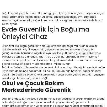
Boğulma önleyici cihaz Vac-H, sunduğu pratik ve güvenilir çözüm sayesinde çok
çeşitli ortamlarda kullanılabilir. Bu cihaz, sadece evde değil, aynı zamanda
kamuya açık alanlarda, sağlık kuruluşlarında ve eğitim merkezlerinde de hayati
bir rol oynar.
Evde Güvenlik İçin Boğulma
Önleyici Cihaz
Evler, özellikle küçük çocukların olduğu ortamlarda boğulma riskinin yüksek
olduğu yerlerdir. Küçük oyuncaklar, yiyecekler veya ev eşyaları kolayca bir
çocuğun soluk borusuna kaçabilir. Aynı şekilde, yutkunma güçlüğü çeken yaşlı
bireyler de tehlike altındadır. Vac-H, bu tip acil durumlarda ailelerin Heimlich
manevrasını uygulayamadıkları veya başarılı olamadıkları durumlarda devreye
girerek saniyeler içinde müdahale etme imkânı sunar.
Boğulma önleyici cihazı evinizde herkesin kolayca ulaşabileceği bir yerde, örneğin
ilk yardım dolabında saklamak, bir acil durum anında hayat kurtarıcı bir karar
olabilir. Bu, özellikle evde sürekli bakım alan veya kronik yutma sorunları yaşayan
bireyler için büyük bir güvence sağlar.
Okul ve Çocuk Bakım
Merkezlerinde Güvenlik
Okullar, anaokulları ve çocuk bakım merkezleri, çocukların yoğun olarak bir arada
bulunduğu ve boğulma olaylarının sıklıkla yaşanabileceği yerlerdir. Bu
ortamlarda, öğretmenlerin ve personelin Heimlich manevrası konusunda eğitimli