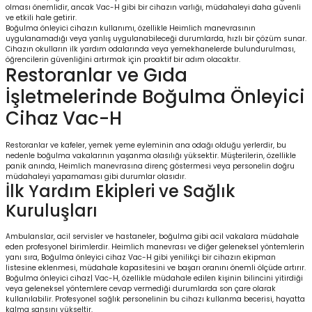
olması önemlidir, ancak Vac-H gibi bir cihazın varlığı, müdahaleyi daha güvenli
ve etkili hale getirir.
Boğulma önleyici cihazın kullanımı, özellikle Heimlich manevrasının
uygulanamadığı veya yanlış uygulanabileceği durumlarda, hızlı bir çözüm sunar.
Cihazın okulların ilk yardım odalarında veya yemekhanelerde bulundurulması,
öğrencilerin güvenliğini artırmak için proaktif bir adım olacaktır.
Restoranlar ve Gıda
İşletmelerinde Boğulma Önleyici
Cihaz Vac-H
Restoranlar ve kafeler, yemek yeme eyleminin ana odağı olduğu yerlerdir, bu
nedenle boğulma vakalarının yaşanma olasılığı yüksektir. Müşterilerin, özellikle
panik anında, Heimlich manevrasına direnç göstermesi veya personelin doğru
müdahaleyi yapamaması gibi durumlar olasıdır.
İlk Yardım Ekipleri ve Sağlık
Kuruluşları
Ambulanslar, acil servisler ve hastaneler, boğulma gibi acil vakalara müdahale
eden profesyonel birimlerdir. Heimlich manevrası ve diğer geleneksel yöntemlerin
yanı sıra, Boğulma önleyici cihaz Vac-H gibi yenilikçi bir cihazın ekipman
listesine eklenmesi, müdahale kapasitesini ve başarı oranını önemli ölçüde artırır.
Boğulma önleyici cihaz| Vac-H, özellikle müdahale edilen kişinin bilincini yitirdiği
veya geleneksel yöntemlere cevap vermediği durumlarda son çare olarak
kullanılabilir. Profesyonel sağlık personelinin bu cihazı kullanma becerisi, hayatta
kalma şansını yükseltir.