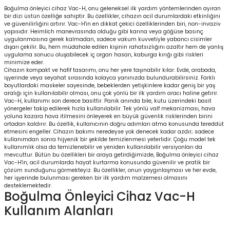
Boğulma önleyici cihaz Vac-H, onu geleneksel ilk yardım yöntemlerinden ayıran
bir dizi üstün özelliğe sahiptir. Bu özellikler, cihazın acil durumlardaki etkinliğini
ve güvenilirliğini artırır. Vac-H'in en dikkat çekici özelliklerinden biri, non-invaziv
yapısıdır. Heimlich manevrasında olduğu gibi karına veya göğüse basınç
uygulanmasına gerek kalmadan, sadece vakum kuvvetiyle yabancı cisimler
dışarı çekilir. Bu, hem müdahale edilen kişinin rahatsızlığını azaltır hem de yanlış
uygulama sonucu oluşabilecek iç organ hasarı, kaburga kırığı gibi riskleri
minimize eder.
Cihazın kompakt ve hafif tasarımı, onu her yere taşınabilir kılar. Evde, arabada,
işyerinde veya seyahat sırasında kolayca yanınızda bulundurabilirsiniz. Farklı
boyutlardaki maskeler sayesinde, bebeklerden yetişkinlere kadar geniş bir yaş
aralığı için kullanılabilir olması, onu çok yönlü bir ilk yardım aracı haline getirir.
Vac-H, kullanımı son derece basittir. Panik anında bile, kutu üzerindeki basit
yönergeler takip edilerek hızla kullanılabilir. Tek yönlü valf mekanizması, hava
yoluna kazara hava itilmesini önleyerek en büyük güvenlik risklerinden birini
ortadan kaldırır. Bu özellik, kullanıcının doğru adımları atma konusunda tereddüt
etmesini engeller. Cihazın bakımı neredeyse yok denecek kadar azdır; sadece
kullanımdan sonra hijyenik bir şekilde temizlenmesi yeterlidir. Çoğu model tek
kullanımlık olsa da temizlenebilir ve yeniden kullanılabilir versiyonları da
mevcuttur. Bütün bu özellikleri bir araya getirdiğimizde, Boğulma önleyici cihaz
Vac-H'in, acil durumlarda hayat kurtarma konusunda güvenilir ve pratik bir
çözüm sunduğunu görmekteyiz. Bu özellikler, onun yaygınlaşması ve her evde,
her işyerinde bulunması gereken bir ilk yardım malzemesi olmasını
desteklemektedir.
Boğulma Önleyici Cihaz Vac-H
Kullanım Alanları