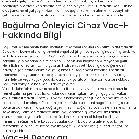
amacıyla geliştirilen Boğulma önleyici cihaz Vac-H, hayat kurtarma
potansiyeliyle öne çıkan devrim niteliğinde bir yeniliktir. Bu makale, Vac-H'in ne
olduğunu, nasıl çalıştığını, özelliklerini ve çeşitli kullanım alanlarını detaylı bir
şekilde ele alarak, bu hayati cihaza dair kapsamlı bir rehber sunmaktadır.
Boğulma Önleyici Cihaz Vac-H
Hakkında Bilgi
Boğulma, bir nesnenin nefes borusunu tıkaması sonucu solunumun durmasıdır.
Bu durum, beyne oksijen gitmesini engellediği için saniyeler içinde bilinç kaybına
ve kalıcı hasara yol açabilir. Çoğu boğulma vakası, yiyecek veya küçük oyuncak
parçaları gibi yabancı cisimlerin soluk borusuna kaçmasıyla meydana gelir.
Heimlich manevrası, karına yapılan hızlı ve kuvvetli basınçla akciğerlerdeki
havayı dışarı atarak cismin dışarı çıkmasını sağlamayı hedefler. Ancak bu
manevranın uygulanması, doğru teknik bilgiyi gerektirir ve obez bireylerde,
hamilelerde veya küçük çocuklarda zorluk yaratabilir. İşte tam da bu noktada,
Boğulma önleyici cihaz Vac-H devreye girer.
Vac-H, Heimlich manevrasına alternatif, non-invaziv bir ilk yardım cihazıdır.
Temel çalışma prensibi, hava yolundaki cismi çıkarmak için güçlü bir vakum
etkisi oluşturmaktır. Cihaz, yüz ve ağız bölgesine yerleştirilen bir maske ve bir
piston kolundan oluşur. Pistonun çekilmesiyle oluşan ani negatif basınç, soluk
borusundaki cismin dışarı doğru çekilmesini sağlar. Bu basit ve etkili mekanizma
sayesinde, Heimlich manevrasının uygulanamadığı veya etkisiz kaldığı
durumlarda hayat kurtarıcı bir rol üstlenir. Kullanımı oldukça basittir ve
minimum eğitimle bile kolayca uygulanabilir, bu da onu aileler, okullar ve
restoranlar gibi acil müdahaleye ihtiyaç duyulan her yer için ideal bir çözüm
haline getirir.
Vac-H Detayları