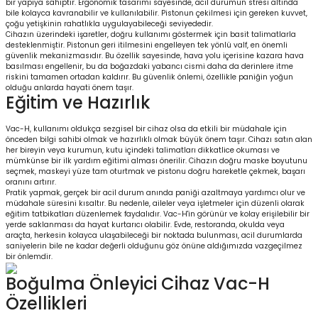
bir yapıya sahiptir. Ergonomik tasarımı sayesinde, acil durumun stresi altında
bile kolayca kavranabilir ve kullanılabilir. Pistonun çekilmesi için gereken kuvvet,
çoğu yetişkinin rahatlıkla uygulayabileceği seviyededir.
Cihazın üzerindeki işaretler, doğru kullanımı göstermek için basit talimatlarla
desteklenmiştir. Pistonun geri itilmesini engelleyen tek yönlü valf, en önemli
güvenlik mekanizmasıdır. Bu özellik sayesinde, hava yolu içerisine kazara hava
basılması engellenir, bu da boğazdaki yabancı cismi daha da derinlere itme
riskini tamamen ortadan kaldırır. Bu güvenlik önlemi, özellikle paniğin yoğun
olduğu anlarda hayati önem taşır.
Eğitim ve Hazırlık
Vac-H, kullanımı oldukça sezgisel bir cihaz olsa da etkili bir müdahale için
önceden bilgi sahibi olmak ve hazırlıklı olmak büyük önem taşır. Cihazı satın alan
her bireyin veya kurumun, kutu içindeki talimatları dikkatlice okuması ve
mümkünse bir ilk yardım eğitimi alması önerilir. Cihazın doğru maske boyutunu
seçmek, maskeyi yüze tam oturtmak ve pistonu doğru hareketle çekmek, başarı
oranını artırır.
Pratik yapmak, gerçek bir acil durum anında paniği azaltmaya yardımcı olur ve
müdahale süresini kısaltır. Bu nedenle, aileler veya işletmeler için düzenli olarak
eğitim tatbikatları düzenlemek faydalıdır. Vac-H'in görünür ve kolay erişilebilir bir
yerde saklanması da hayat kurtarıcı olabilir. Evde, restoranda, okulda veya
araçta, herkesin kolayca ulaşabileceği bir noktada bulunması, acil durumlarda
saniyelerin bile ne kadar değerli olduğunu göz önüne aldığımızda vazgeçilmez
bir önlemdir.
Boğulma Önleyici Cihaz Vac-H
Özellikleri