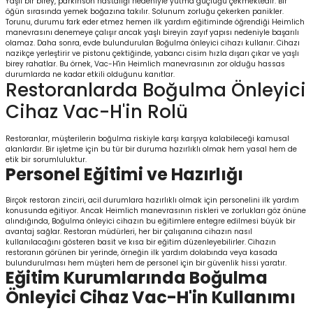
Yaşlı bir birey, parkinson hastalığı nedeniyle yutma güçlüğü çekmektedir. Bir
öğün sırasında yemek boğazına takılır. Solunum zorluğu çekerken panikler.
Torunu, durumu fark eder etmez hemen ilk yardım eğitiminde öğrendiği Heimlich
manevrasını denemeye çalışır ancak yaşlı bireyin zayıf yapısı nedeniyle başarılı
olamaz. Daha sonra, evde bulundurulan Boğulma önleyici cihazı kullanır. Cihazı
nazikçe yerleştirir ve pistonu çektiğinde, yabancı cisim hızla dışarı çıkar ve yaşlı
birey rahatlar. Bu örnek, Vac-H'in Heimlich manevrasının zor olduğu hassas
durumlarda ne kadar etkili olduğunu kanıtlar.
Restoranlarda Boğulma Önleyici
Cihaz Vac-H'in Rolü
Restoranlar, müşterilerin boğulma riskiyle karşı karşıya kalabileceği kamusal
alanlardır. Bir işletme için bu tür bir duruma hazırlıklı olmak hem yasal hem de
etik bir sorumluluktur.
Personel Eğitimi ve Hazırlığı
Birçok restoran zinciri, acil durumlara hazırlıklı olmak için personelini ilk yardım
konusunda eğitiyor. Ancak Heimlich manevrasının riskleri ve zorlukları göz önüne
alındığında, Boğulma önleyici cihazın bu eğitimlere entegre edilmesi büyük bir
avantaj sağlar. Restoran müdürleri, her bir çalışanına cihazın nasıl
kullanılacağını gösteren basit ve kısa bir eğitim düzenleyebilirler. Cihazın
restoranın görünen bir yerinde, örneğin ilk yardım dolabında veya kasada
bulundurulması hem müşteri hem de personel için bir güvenlik hissi yaratır.
Eğitim Kurumlarında Boğulma
Önleyici Cihaz Vac-H'in Kullanımı