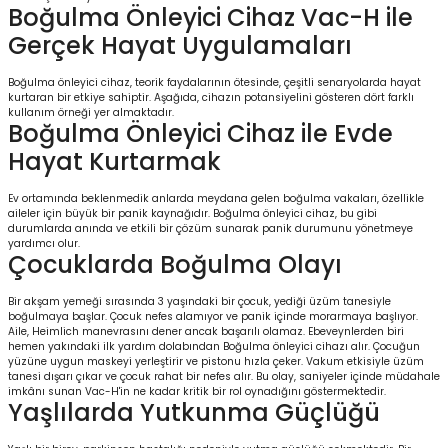
Boğulma Önleyici Cihaz Vac-H ile
Gerçek Hayat Uygulamaları
Boğulma önleyici cihaz, teorik faydalarının ötesinde, çeşitli senaryolarda hayat
kurtaran bir etkiye sahiptir. Aşağıda, cihazın potansiyelini gösteren dört farklı
kullanım örneği yer almaktadır.
Boğulma Önleyici Cihaz ile Evde
Hayat Kurtarmak
Ev ortamında beklenmedik anlarda meydana gelen boğulma vakaları, özellikle
aileler için büyük bir panik kaynağıdır. Boğulma önleyici cihaz, bu gibi
durumlarda anında ve etkili bir çözüm sunarak panik durumunu yönetmeye
yardımcı olur.
Çocuklarda Boğulma Olayı
Bir akşam yemeği sırasında 3 yaşındaki bir çocuk, yediği üzüm tanesiyle
boğulmaya başlar. Çocuk nefes alamıyor ve panik içinde morarmaya başlıyor.
Aile, Heimlich manevrasını dener ancak başarılı olamaz. Ebeveynlerden biri
hemen yakındaki ilk yardım dolabından Boğulma önleyici cihazı alır. Çocuğun
yüzüne uygun maskeyi yerleştirir ve pistonu hızla çeker. Vakum etkisiyle üzüm
tanesi dışarı çıkar ve çocuk rahat bir nefes alır. Bu olay, saniyeler içinde müdahale
imkânı sunan Vac-H'in ne kadar kritik bir rol oynadığını göstermektedir.
Yaşlılarda Yutkunma Güçlüğü