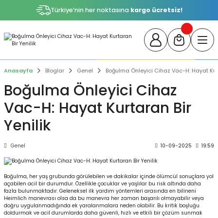
Türkiye’nin her noktasına
kargo ücretsiz!
Anasayfa
Bloglar
Genel
Boğulma Önleyici Cihaz Vac-H: Hayat Kurt
Boğulma Önleyici Cihaz
Vac-H: Hayat Kurtaran Bir
Yenilik
Genel
10-09-2025
19:59
Boğulma, her yaş grubunda görülebilen ve dakikalar içinde ölümcül sonuçlara yol
açabilen acil bir durumdur. Özellikle çocuklar ve yaşlılar bu risk altında daha
fazla bulunmaktadır. Geleneksel ilk yardım yöntemleri arasında en bilineni
Heimlich manevrası olsa da bu manevra her zaman başarılı olmayabilir veya
doğru uygulanmadığında ek yaralanmalara neden olabilir. Bu kritik boşluğu
doldurmak ve acil durumlarda daha güvenli, hızlı ve etkili bir çözüm sunmak