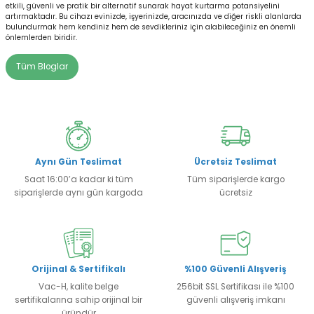
etkili, güvenli ve pratik bir alternatif sunarak hayat kurtarma potansiyelini
artırmaktadır. Bu cihazı evinizde, işyerinizde, aracınızda ve diğer riskli alanlarda
bulundurmak hem kendiniz hem de sevdikleriniz için alabileceğiniz en önemli
önlemlerden biridir.
Tüm Bloglar
Aynı Gün Teslimat
Ücretsiz Teslimat
Saat 16:00’a kadar ki tüm
Tüm siparişlerde kargo
siparişlerde aynı gün kargoda
ücretsiz
Orijinal & Sertifikalı
%100 Güvenli Alışveriş
Vac-H, kalite belge
256bit SSL Sertifikası ile %100
sertifikalarına sahip orijinal bir
güvenli alışveriş imkanı
üründür