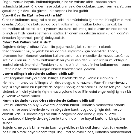
Doğru maske boyutu kullanıldığında, cihazın vakum etkisi sadece hava
yolundaki tıkanıklığı gidermeye odaklanır ve diğer dokulara zarar vermez. Bu, onu
çocuklar için özellikle güvenli bir seçenek haline getirir.
Vac-H Özel Bir Eğitim Gerektirir Mi?
Cihazın kullanımı sezgisel olsa da, etkili bir müdahale için temel bir eğitim almak
önerilir. Çoğu cihaz kutusunda basit kullanım talimatları bulunur, ancak bu
talimatlara ek olarak bir ilk yardım kursuna katılmak, acil durum anında daha
bilinçli ve hızlı hareket etmenizi sağlar. En önemlisi, cihazın nasıl kullanılacağını
önceden öğrenmek, paniği önleyecektir.
Cihaz Tek Kullanımlık Mıdır?
Boğulma önleyici cihaz | Vac-H'in çoğu modeli, tek kullanımlık olarak
tasarlanmıştır. Bu, hijyenik bir müdahale sağlamak için önemlidir. Ancak,
piyasada temizlenerek yeniden kullanılabilen bazı modeller de mevcuttur. Cihazı
satın alırken ürünün tek kullanımlık mı yoksa yeniden kullanılabilir mi olduğunu
kontrol etmek önemlidir. Yeniden kullanılabilir bir modelin her kullanımdan sonra
üreticinin talimatlarına uygun olarak temizlenmesi gerekir.
Vac-H Bilinçsiz Bireylerde Kullanılabilir Mi?
Evet. Boğulma önleyici cihaz, bilinçsiz bireylerde de güvenle kullanılabilir.
Heimlich manevrası bilinçsiz bir kişide uygulanamazken, Vac-H'in non-invaziv
yapısı sayesinde bu kişilerde de başarılı sonuçlar alınabilir. Cihazın tek yönlü valf
sistemi, bilincini yitirmiş kişinin hava yoluna hava itilmesini engellediği için ek bir
güvenlik katmanı sunar.
Hamile Kadınlar veya Obez Bireylerde Kullanılabilir Mi?
Evet, bu cihazın en büyük avantajlarından biridir. Heimlich manevrası hamile
kadınlar ve obez bireylerde karın bölgesine baskı uyguladığı için riskli ve zor
olabilir. Vac-H, sadece ağız ve burun bölgesine odaklandığı için, bu özel
durumlardaki bireylerde de güvenle kullanılabilir ve hayat kurtarıcı bir çözüm
sunar.
Boğulma, ne yazık ki herkesin başına gelebilecek bir acil durumdur. Bu nedenle,
hazırlıklı olmak hayati önem taşır. Boğulma önleyici cihaz, Heimlich manevrasına