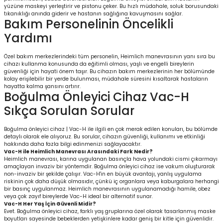
yüzüne maskeyi yerleştirir ve pistonu çeker. Bu hızlı müdahale, soluk borusundaki
tıkanıklığı anında giderir ve hastanın sağlığına kavuşmasını sağlar.
Bakım Personelinin Öncelikli
Yardımı
Özel bakım merkezlerindeki tüm personelin, Heimlich manevrasının yanı sıra bu
cihazı kullanma konusunda da eğitimli olması, yaşlı ve engelli bireylerin
güvenliği için hayati önem taşır. Bu cihazın bakım merkezlerinin her bölümünde
kolay erişilebilir bir yerde bulunması, müdahale süresini kısaltarak hastaların
hayatta kalma şansını artırır.
Boğulma Önleyici Cihaz Vac-H
Sıkça Sorulan Sorular
Boğulma önleyici cihaz | Vac-H ile ilgili en çok merak edilen konuları, bu bölümde
detaylı olarak ele alıyoruz. Bu sorular, cihazın güvenliği, kullanımı ve etkinliği
hakkında daha fazla bilgi edinmenizi sağlayacaktır.
Vac-H ile Heimlich Manevrası Arasındaki Fark Nedir?
Heimlich manevrası, karına uygulanan basınçla hava yolundaki cismi çıkarmayı
amaçlayan invaziv bir yöntemdir. Boğulma önleyici cihaz ise vakum oluşturarak
non-invaziv bir şekilde çalışır. Vac-H'in en büyük avantajı, yanlış uygulama
riskinin çok daha düşük olmasıdır, çünkü iç organlara veya kaburgalara herhangi
bir basınç uygulanmaz. Heimlich manevrasının uygulanamadığı hamile, obez
veya çok zayıf bireylerde Vac-H ideal bir alternatif sunar.
Vac-H Her Yaş İçin Güvenli Midir?
Evet. Boğulma önleyici cihaz, farklı yaş gruplarına özel olarak tasarlanmış maske
boyutları sayesinde bebeklerden yetişkinlere kadar geniş bir kitle için güvenlidir.