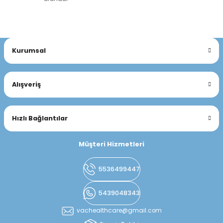
Kurumsal
Alışveriş
Hızlı Bağlantılar
Müşteri Hizmetleri
5536499447
5439048343
vachealthcare@gmail.com