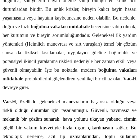
boğulma, saniyelerin hayati öneme sahip olduğu en kritik acil
durumlardan biridir. Bu anlık krizler, bireyin kalıcı beyin hasarı
yaşamasına veya hayatını kaybetmesine neden olabilir. Bu nedenle,
doğru ve hızlı
boğulma vakaları müdahale
becerisine sahip olmak,
her kurumun ve bireyin sorumluluğundadır. Geleneksel ilk yardım
yöntemleri (Heimlich manevrası ve sırt vuruşları) temel bir çözüm
sunsa da fiziksel kısıtlamalar, uygulayıcı gücüne bağımlılık ve
potansiyel ikincil yaralanma riskleri nedeniyle her zaman etkili veya
güvenli olmayabilir. İşte bu noktada, modern
boğulma vakaları
müdahale
protokollerini güçlendiren yenilikçi bir cihaz olan
Vac-H
devreye girer.
Vac-H
, özellikle geleneksel manevraların başarısız olduğu veya 
riskli olduğu durumlar için tasarlanmıştır. Güvenli, travmasız ve 
mekanik bir çözüm sunarak, hava yolunu tıkayan yabancı cismin 
güçlü bir vakum kuvvetiyle hızla dışarı çıkarılmasını sağlar. Bu 
teknolojik ilerleme, acil tıp uzmanlarından, toplu kullanım 