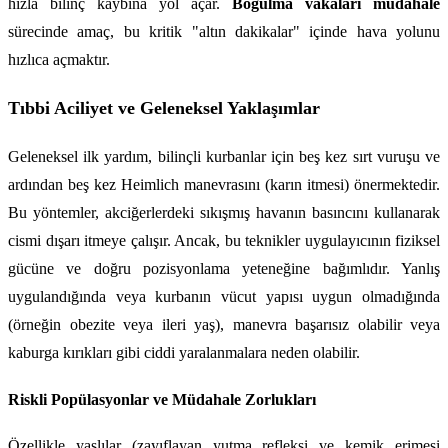
hızla bilinç kaybına yol açar. 
Boğulma vakaları müdahale
sürecinde amaç, bu kritik "altın dakikalar" içinde hava yolunu 
hızlıca açmaktır.
Tıbbi Aciliyet ve Geleneksel Yaklaşımlar
Geleneksel ilk yardım, bilinçli kurbanlar için beş kez sırt vuruşu ve 
ardından beş kez Heimlich manevrasını (karın itmesi) önermektedir. 
Bu yöntemler, akciğerlerdeki sıkışmış havanın basıncını kullanarak 
cismi dışarı itmeye çalışır. Ancak, bu teknikler uygulayıcının fiziksel 
gücüne ve doğru pozisyonlama yeteneğine bağımlıdır. Yanlış 
uygulandığında veya kurbanın vücut yapısı uygun olmadığında 
(örneğin obezite veya ileri yaş), manevra başarısız olabilir veya 
kaburga kırıkları gibi ciddi yaralanmalara neden olabilir.
Riskli Popülasyonlar ve Müdahale Zorlukları
Özellikle yaşlılar (zayıflayan yutma refleksi ve kemik erimesi 