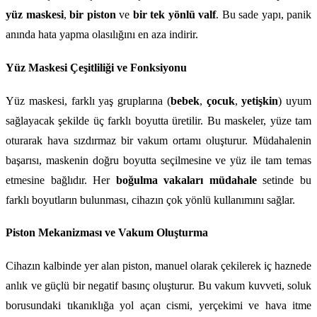
yüz maskesi
, 
bir piston
 ve 
bir tek yönlü valf
. Bu sade yapı, panik 
anında hata yapma olasılığını en aza indirir.
Yüz Maskesi Çeşitliliği ve Fonksiyonu
Yüz maskesi, farklı yaş gruplarına (
bebek
, 
çocuk
, 
yetişkin
) uyum 
sağlayacak şekilde üç farklı boyutta üretilir. Bu maskeler, yüze tam 
oturarak hava sızdırmaz bir vakum ortamı oluşturur. Müdahalenin 
başarısı, maskenin doğru boyutta seçilmesine ve yüz ile tam temas 
etmesine bağlıdır. Her 
boğulma vakaları müdahale
 setinde bu 
farklı boyutların bulunması, cihazın çok yönlü kullanımını sağlar.
Piston Mekanizması ve Vakum Oluşturma
Cihazın kalbinde yer alan piston, manuel olarak çekilerek iç haznede 
anlık ve güçlü bir negatif basınç oluşturur. Bu vakum kuvveti, soluk 
borusundaki tıkanıklığa yol açan cismi, yerçekimi ve hava itme 