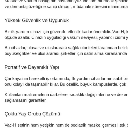
Maske ve vakum başlığının hastanın yüzüne tam oturacak şekilde ta
ve demontaj özelliğine sahip olması, müdahale süresini minimuma i
Yüksek Güvenlik ve Uygunluk
Bir ilk yardım cihazı için güvenlik, etkinlik kadar önemlidir. Vac-
ölçüde azaltır. Cihazın uyguladığı vakum seviyesi, yabancı cismi y
Bu cihazlar, ulusal ve uluslararası sağlık otoriteleri tarafından beli
büyükelçilikler ve uluslararası şirketler için satın alma kararlarında b
Portatif ve Dayanıklı Yapı
Çankaya’nın hareketli iş ortamında, ilk yardım cihazlarının sabit b
onu kolaylıkla taşınabilir kılar. Bu özellik, büyük kampüslerde, çok ka
Kullanılan malzemelerin darbelere, sıcaklık değişimlerine ve dez
sağlamasını garantiler.
Çoklu Yaş Grubu Çözümü
Vac-H setinin hem yetişkin hem de pediatrik maske içermesi, tek b