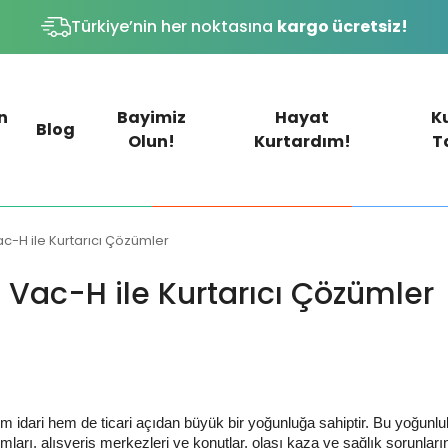
Türkiye’nin her noktasına
kargo ücretsiz!
n
Bayimiz
Hayat
K
Blog
Olun!
Kurtardım!
T
ac-H ile Kurtarıcı Çözümler
| Vac-H ile Kurtarıcı Çözümler
 idari hem de ticari açıdan büyük bir yoğunluğa sahiptir. Bu yoğunluk,
rumları, alışveriş merkezleri ve konutlar, olası kaza ve sağlık sorunları