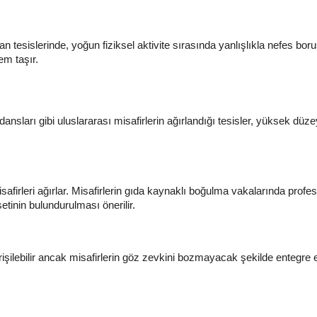
n tesislerinde, yoğun fiziksel aktivite sırasında yanlışlıkla nefes b
em taşır.
nsları gibi uluslararası misafirlerin ağırlandığı tesisler, yüksek düzey
afirleri ağırlar. Misafirlerin gıda kaynaklı boğulma vakalarında profe
setinin bulundurulması önerilir.
işilebilir ancak misafirlerin göz zevkini bozmayacak şekilde entegre e