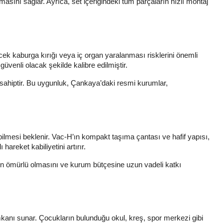
ını sağlar. Ayrıca, set içeriğindeki tüm parçaların hızlı montaj
ecek kaburga kırığı veya iç organ yaralanması risklerini önemli
venli olacak şekilde kalibre edilmiştir.
lara sahiptir. Bu uygunluk, Çankaya’daki resmi kurumlar,
abilmesi beklenir. Vac-H’ın kompakt taşıma çantası ve hafif yapısı,
hareket kabiliyetini artırır.
un ömürlü olmasını ve kurum bütçesine uzun vadeli katkı
mkanı sunar. Çocukların bulunduğu okul, kreş, spor merkezi gibi