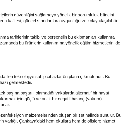
çilerin güvenliğini sağlamaya yönelik bir sorumluluk bilincini
in kalitesi, güncel standartlara uygunluğu ve kolay ulaşılabilir
anma tarihlerinin takibi ve personelin bu ekipmanları kullanma
ı zamanda bu ürünlerin kullanımına yönelik eğitim hizmetlerini de
da ileri teknolojiye sahip cihazlar ön plana çıkmaktadır. Bu
ihazı gelmektedir.
 başına başarılı olamadığı vakalarda alternatif bir hayat
karmak için güçlü ve anlık bir negatif basınç (vakum)
sunar.
/dezenfeksiyon malzemelerinden oluşan bir set halinde sunulur. Bu
in varlığı, Çankaya’daki hem okullara hem de ofislere hizmet