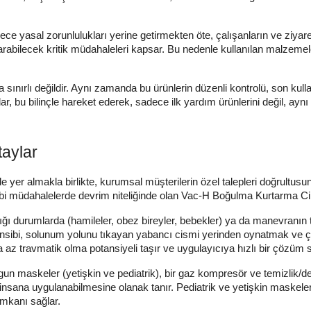
ce yasal zorunlulukları yerine getirmekten öte, çalışanların ve ziyaret
tarabilecek kritik müdahaleleri kapsar. Bu nedenle kullanılan malzemeler
 sınırlı değildir. Aynı zamanda bu ürünlerin düzenli kontrolü, son kull
r, bu bilinçle hareket ederek, sadece ilk yardım ürünlerini değil, ayn
aylar
yer almakla birlikte, kurumsal müşterilerin özel talepleri doğrultusun
l tıbbi müdahalelerde devrim niteliğinde olan Vac-H Boğulma Kurtarma C
 durumlarda (hamileler, obez bireyler, bebekler) ya da manevranın tek
nsibi, solunum yolunu tıkayan yabancı cismi yerinden oynatmak ve çı
z travmatik olma potansiyeli taşır ve uygulayıcıya hızlı bir çözüm 
uygun maskeler (yetişkin ve pediatrik), bir gaz kompresör ve temizlik
insana uygulanabilmesine olanak tanır. Pediatrik ve yetişkin maskeler
 imkanı sağlar.