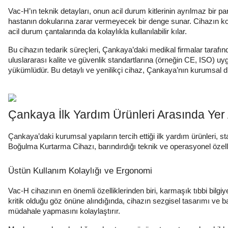
Vac-H’ın teknik detayları, onun acil durum kitlerinin ayrılmaz bir
hastanın dokularına zarar vermeyecek bir denge sunar. Cihazın komp
acil durum çantalarında da kolaylıkla kullanılabilir kılar.
Bu cihazın tedarik süreçleri, Çankaya’daki medikal firmalar taraf
uluslararası kalite ve güvenlik standartlarına (örneğin CE, ISO) uyg
yükümlüdür. Bu detaylı ve yenilikçi cihaz, Çankaya’nın kurumsal d
Çankaya İlk Yardım Ürünleri Arasında Yer
Çankaya’daki kurumsal yapıların tercih ettiği ilk yardım ürünleri, s
Boğulma Kurtarma Cihazı, barındırdığı teknik ve operasyonel özelli
Üstün Kullanım Kolaylığı ve Ergonomi
Vac-H cihazının en önemli özelliklerinden biri, karmaşık tıbbi bilgiy
kritik olduğu göz önüne alındığında, cihazın sezgisel tasarımı ve 
müdahale yapmasını kolaylaştırır.