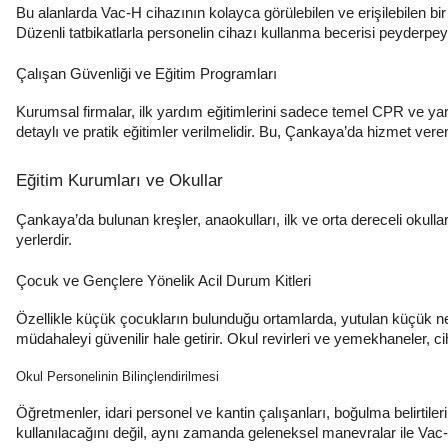
Bu alanlarda Vac-H cihazının kolayca görülebilen ve erişilebilen b
Düzenli tatbikatlarla personelin cihazı kullanma becerisi peyderpey a
Çalışan Güvenliği ve Eğitim Programları
Kurumsal firmalar, ilk yardım eğitimlerini sadece temel CPR ve yara
detaylı ve pratik eğitimler verilmelidir. Bu, Çankaya’da hizmet veren
Eğitim Kurumları ve Okullar
Çankaya’da bulunan kreşler, anaokulları, ilk ve orta dereceli okul
yerlerdir.
Çocuk ve Gençlere Yönelik Acil Durum Kitleri
Özellikle küçük çocukların bulunduğu ortamlarda, yutulan küçük ne
müdahaleyi güvenilir hale getirir. Okul revirleri ve yemekhaneler, c
Okul Personelinin Bilinçlendirilmesi
Öğretmenler, idari personel ve kantin çalışanları, boğulma belirtil
kullanılacağını değil, aynı zamanda geleneksel manevralar ile Vac-H