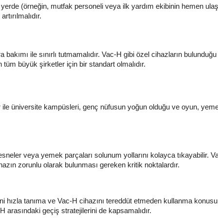
ir yerde (örneğin, mutfak personeli veya ilk yardım ekibinin hemen ula
rtırılmalıdır.
 bakımı ile sınırlı tutmamalıdır. Vac-H gibi özel cihazların bulunduğ
 tüm büyük şirketler için bir standart olmalıdır.
lar ile üniversite kampüsleri, genç nüfusun yoğun olduğu ve oyun, yem
sneler veya yemek parçaları solunum yollarını kolayca tıkayabilir. 
ihazın zorunlu olarak bulunması gereken kritik noktalardır.
erini hızla tanıma ve Vac-H cihazını tereddüt etmeden kullanma konusun
 arasındaki geçiş stratejilerini de kapsamalıdır.