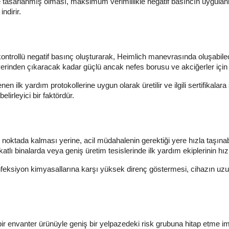
sarlanmış olması, maksimum verimlilikle negatif basıncın uygulanmas
ndirir.
H, kontrollü negatif basınç oluşturarak, Heimlich manevrasında oluşabil
erinden çıkaracak kadar güçlü ancak nefes borusu ve akciğerler için gü
rlenen ilk yardım protokollerine uygun olarak üretilir ve ilgili sertifika
elirleyici bir faktördür.
ir noktada kalması yerine, acil müdahalenin gerektiği yere hızla taşın
tlı binalarda veya geniş üretim tesislerinde ilk yardım ekiplerinin hızlı 
enfeksiyon kimyasallarına karşı yüksek direnç göstermesi, cihazın uz
ir envanter ürünüyle geniş bir yelpazedeki risk grubuna hitap etme i