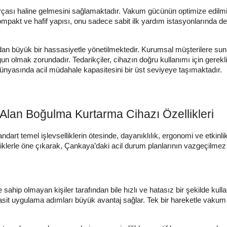
 parçası haline gelmesini sağlamaktadır. Vakum gücünün optimize edilmi
akt ve hafif yapısı, onu sadece sabit ilk yardım istasyonlarında değ
ından büyük bir hassasiyetle yönetilmektedir. Kurumsal müşterilere su
un olmak zorundadır. Tedarikçiler, cihazın doğru kullanımı için gerekli
ünyasında acil müdahale kapasitesini bir üst seviyeye taşımaktadır.
 Alan Boğulma Kurtarma Cihazı Özellikleri
tandart temel işlevselliklerin ötesinde, dayanıklılık, ergonomi ve etki
klerle öne çıkarak, Çankaya’daki acil durum planlarının vazgeçilmez 
e sahip olmayan kişiler tarafından bile hızlı ve hatasız bir şekilde kul
basit uygulama adımları büyük avantaj sağlar. Tek bir hareketle vaku