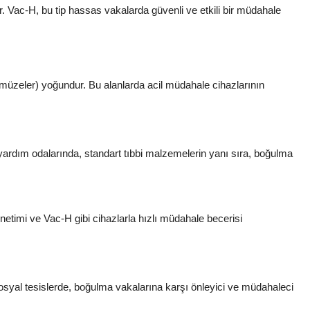
ir. Vac-H, bu tip hassas vakalarda güvenli ve etkili bir müdahale
 müzeler) yoğundur. Bu alanlarda acil müdahale cihazlarının
k yardım odalarında, standart tıbbi malzemelerin yanı sıra, boğulma
netimi ve Vac-H gibi cihazlarla hızlı müdahale becerisi
 sosyal tesislerde, boğulma vakalarına karşı önleyici ve müdahaleci