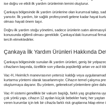
ise doğru ve etkili ilk yardım ürünlerinin temini oluşturur.
Çankaya bölgesinde
ilk yardım
ürünlerine olan kurumsal talep, sade
yansıtır. İlk yardım, bir sağlık profesyoneli gelene kadar hayat kur
olması hayati önem taşır.
Doğru ilk yardım stoğu yönetimi, sadece ürünlerin satın alınmasıyla
konusunda eğitimli olması gereklidir. Çankaya’daki kurumsal firmala
tercih etmektedirler.
Çankaya İlk Yardım Ürünleri Hakkında Det
Çankaya bölgesinde sunulan ilk yardım ürünleri, geniş bir yelpazede 
cihazların başında, özellikle son yıllarda popülerliği artan ve aci
Vac-H, Heimlich manevrasının yetersiz kaldığı veya uygulanamadığı
kurtarma yöntemi olarak tasarlanmıştır. Cihazın temel çalışma pre
oluşturmaya dayanır. Bu yöntem, geleneksel yöntemlere göre daha a
Vac-H sistemi genellikle bir vakum başlığı, farklı yaş gruplarına 
çok yönlü yapı, cihazın 12 aydan küçük bebekler hariç her yaştan 
veren kurumlar için tek bir cihazla farklı risk gruplarına hitap etme