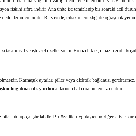
aybı durumlarında salgıların varlığı nedeniyle önemlidir. Vac-H’nin tek
 riskini sıfıra indirir. Ana ünite ise temizlenip bir sonraki acil durum 
e nedenlerinden biridir. Bu sayede, cihazın temizliği ile uğraşmak yeri
zi tasarımsal ve işlevsel özellik sunar. Bu özellikler, cihazın zorlu koşul
 olmasıdır. Karmaşık ayarlar, piller veya elektrik bağlantısı gerektirm
işkin boğulması ilk yardım
anlarında hata oranını en aza indirir.
le bile tutulup çalıştırılabilir. Bu özellik, uygulayıcının diğer eliyle 