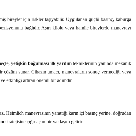
ş bireyler için riskler taşıyabilir. Uygulanan güçlü basınç, kaburga
pozisyonuna bağlıdır. Aşırı kilolu veya hamile bireylerde manevrayı
meçte,
yetişkin boğulması ilk yardım
tekniklerinin yanında mekanik
ş bir çözüm sunar. Cihazın amacı, manevraların sonuç vermediği veya
 etkinliği artıran önemli bir adımdır.
haz, Heimlich manevrasının yarattığı karın içi basınç yerine, doğrudan
dım
stratejisine çığır açan bir yaklaşım getirir.