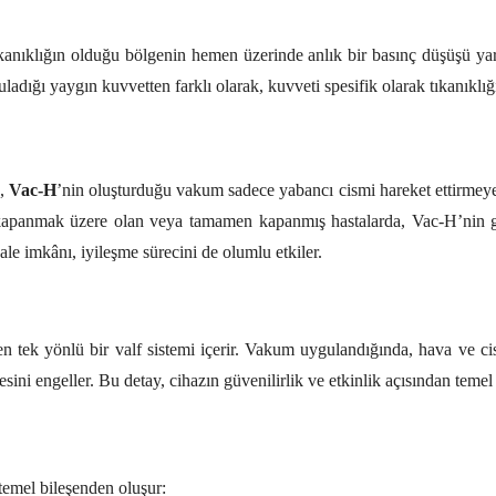
tıkanıklığın olduğu bölgenin hemen üzerinde anlık bir basınç düşüşü yar
dığı yaygın kuvvetten farklı olarak, kuvveti spesifik olarak tıkanıklı
n,
Vac-H
’nin oluşturduğu vakum sadece yabancı cismi hareket ettirmeye 
 kapanmak üzere olan veya tamamen kapanmış hastalarda, Vac-H’nin güve
e imkânı, iyileşme sürecini de olumlu etkiler.
n tek yönlü bir valf sistemi içerir. Vakum uygulandığında, hava ve cis
sini engeller. Bu detay, cihazın güvenilirlik ve etkinlik açısından teme
temel bileşenden oluşur: