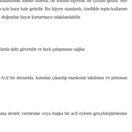
 kullanımlık maske sistemi, bu soruna hijyenik bir çözüm getirir. Her
için hazır hale getirilir. Bu hijyen standardı, özellikle toplu kullanım
ne doğrudan hayat kurtarmaya odaklanılabilir.
larda dahi güvenilir ve hızlı çalışmasını sağlar.
ez. Acil bir durumda, kutudan çıkarılıp maskenin takılması ve pistonun
kurbana destek vermesine veya başka bir acil eylemi gerçekleştirmesine