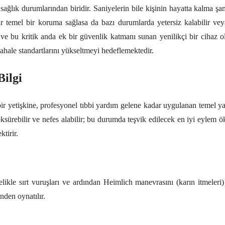
 sağlık durumlarından biridir. Saniyelerin bile kişinin hayatta kalma ş
dır temel bir koruma sağlasa da bazı durumlarda yetersiz kalabilir vey
 ve bu kritik anda ek bir güvenlik katmanı sunan yenilikçi bir cihaz 
hale standartlarını yükseltmeyi hedeflemektedir.
Bilgi
bir yetişkine, profesyonel tıbbi yardım gelene kadar uygulanan temel y
işi öksürebilir ve nefes alabilir; bu durumda teşvik edilecek en iyi eyl
tirir.
likle sırt vuruşları ve ardından Heimlich manevrasını (karın itmeleri)
nden oynatılır.