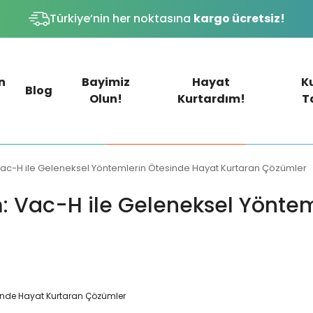
Türkiye’nin her noktasına
kargo ücretsiz!
n
Bayimiz
Hayat
K
Blog
Olun!
Kurtardım!
T
 Vac-H ile Geleneksel Yöntemlerin Ötesinde Hayat Kurtaran Çözümler
m: Vac-H ile Geleneksel Yönte