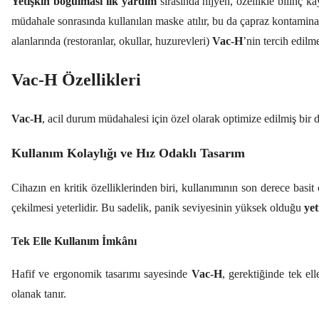
Yetişkin boğulması ilk yardım
sırasında hijyen, özellikle bilinç k
müdahale sonrasında kullanılan maske atılır, bu da çapraz kontaminasyon
alanlarında (restoranlar, okullar, huzurevleri)
Vac-H
’nin tercih edilm
Vac-H Özellikleri
Vac-H
, acil durum müdahalesi için özel olarak optimize edilmiş bir di
Kullanım Kolaylığı ve Hız Odaklı Tasarım
Cihazın en kritik özelliklerinden biri, kullanımının son derece basit
çekilmesi yeterlidir. Bu sadelik, panik seviyesinin yüksek olduğu
yet
Tek Elle Kullanım İmkânı
Hafif ve ergonomik tasarımı sayesinde
Vac-H
, gerektiğinde tek el
olanak tanır.