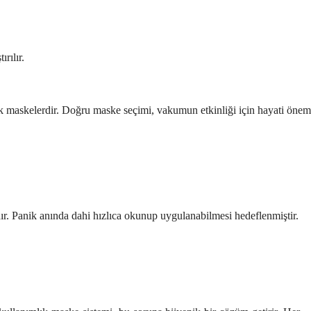
ırılır.
k maskelerdir. Doğru maske seçimi, vakumun etkinliği için hayati önem 
dır. Panik anında dahi hızlıca okunup uygulanabilmesi hedeflenmiştir.