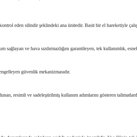
ontrol eden silindir şeklindeki ana ünitedir. Basit bir el hareketiyle çalışt
um sağlayan ve hava sızdırmazlığını garantileyen, tek kullanımlık, esne
 engelleyen güvenlik mekanizmasıdır.
nan, resimli ve sadeleştirilmiş kullanım adımlarını gösteren talimatlar