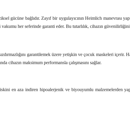
iziksel gücüne bağlıdır. Zayıf bir uygulayıcının Heimlich manevrası ya
akumu her seferinde garanti eder. Bu tutarlılık, cihazın güvenilirliğini a
ızdırmazlığını garantilemek üzere yetişkin ve çocuk maskeleri içerir. H
ında cihazın maksimum performansla çalışmasını sağlar.
iskini en aza indiren hipoalerjenik ve biyouyumlu malzemelerden yapılm