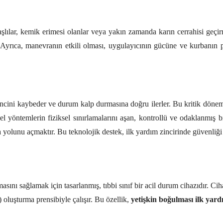
lılar, kemik erimesi olanlar veya yakın zamanda karın cerrahisi geçirmi
 Ayrıca, manevranın etkili olması, uygulayıcının gücüne ve kurbanın 
lincini kaybeder ve durum kalp durmasına doğru ilerler. Bu kritik döne
sel yöntemlerin fiziksel sınırlamalarını aşan, kontrollü ve odaklanmı
lunu açmaktır. Bu teknolojik destek, ilk yardım zincirinde güvenliği ve
ını sağlamak için tasarlanmış, tıbbi sınıf bir acil durum cihazıdır. Ci
 oluşturma prensibiyle çalışır. Bu özellik,
yetişkin boğulması ilk yar