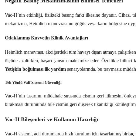
Negatif Basınç Mekanizmasının Bilimsel Temelleri
Vac-H’nin etkinliği, fizikteki basınç farkı ilkesine dayanır. Cihaz, 
mekanizma, Heimlich manevrasının göğüs veya karın bölgesine uygula
Odaklanmış Kuvvetin Klinik Avantajları
Heimlich manevrası, akciğerdeki tüm havayı dışarı atmaya çalışırke
ölçüde azaltırken, başarı şansını maksimize eder. Özellikle bilinci
Yetişkin boğulması ilk yardım
senaryolarında, bu travmasız müdahal
Tek Yönlü Valf Sistemi Güvenliği
Vac-H’nin tasarımı, müdahale sırasında cismin geri itilmesini önleye
bırakması durumunda bile cismin geri düşerek tıkanıklığı kötüleştirme
Vac-H Bileşenleri ve Kullanım Hazırlığı
Vac-H sistemi, acil durumlarda hızlı kurulum için tasarlanmış birkaç 