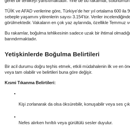
genel bir tehlikeyi yansıtmaktadır. Yine de bu rakamlar, solunumu
TÜİK ve AFAD verilerine göre, Türkiye'de her yıl ortalama 600 ila 
sebeple yaşamını yitirenlerin sayısı 3.154'tür. Veriler incelendiğin
görülmektedir. Vakaların en çok yaz aylarında, özellikle Temmuz v
Bu rakamlar, boğulma tehlikesinin sadece uzak bir ihtimal olmadığını
barındırmaktadır.
Yetişkinlerde Boğulma Belirtileri
Bir acil durumu doğru teşhis etmek, etkili müdahalenin ilk ve en öne
veya tam olabilir ve belirtileri buna göre değişir.
Kısmi Tıkanma Belirtileri:
Kişi zorlanarak da olsa öksürebilir, konuşabilir veya ses çıka
Nefes alırken hırıltılı veya gürültülü sesler duyulur.