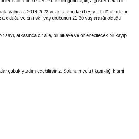
önlem almanın ne denli kritik olduğunu açıkça göstermektedir.
rak, yalnızca 2019-2023 yılları arasındaki beş yıllık dönemde bu
azla olduğu ve en riskli yaş grubunun 21-30 yaş aralığı olduğu
r sayı, arkasında bir aile, bir hikaye ve önlenebilecek bir kayıp
kadar çabuk yardım edebilirsiniz. Solunum yolu tıkanıklığı kısmi