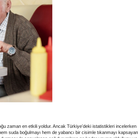
u zaman en etkili yoldur. Ancak Türkiye'deki istatistikleri incelerke
 hem suda boğulmayı hem de yabancı bir cisimle tıkanmayı kapsayan ge