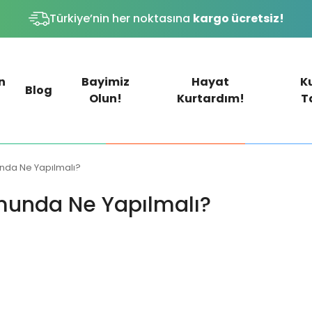
Türkiye’nin her noktasına
kargo ücretsiz!
n
Bayimiz
Hayat
K
Blog
Olun!
Kurtardım!
T
nda Ne Yapılmalı?
munda Ne Yapılmalı?