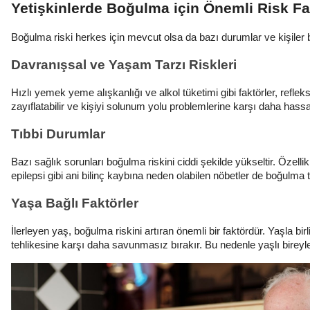
Yetişkinlerde Boğulma için Önemli Risk Fak
Boğulma riski herkes için mevcut olsa da bazı durumlar ve kişiler
Davranışsal ve Yaşam Tarzı Riskleri
Hızlı yemek yeme alışkanlığı ve alkol tüketimi gibi faktörler, reflek
zayıflatabilir ve kişiyi solunum yolu problemlerine karşı daha hassas
Tıbbi Durumlar
Bazı sağlık sorunları boğulma riskini ciddi şekilde yükseltir. Özelli
epilepsi gibi ani bilinç kaybına neden olabilen nöbetler de boğulma te
Yaşa Bağlı Faktörler
İlerleyen yaş, boğulma riskini artıran önemli bir faktördür. Yaşla 
tehlikesine karşı daha savunmasız bırakır. Bu nedenle yaşlı bireyler