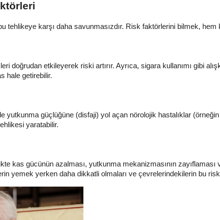
törleri
 bu tehlikeye karşı daha savunmasızdır. Risk faktörlerini bilmek, he
sleri doğrudan etkileyerek riski artırır. Ayrıca, sigara kullanımı gibi 
 hale getirebilir.
kle yutkunma güçlüğüne (disfaji) yol açan nörolojik hastalıklar (örneğin
hlikesi yaratabilir.
birlikte kas gücünün azalması, yutkunma mekanizmasının zayıflaması ve
in yemek yerken daha dikkatli olmaları ve çevrelerindekilerin bu riske