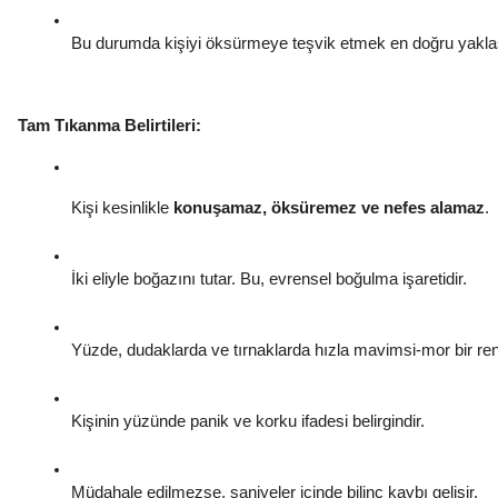
Bu durumda kişiyi öksürmeye teşvik etmek en doğru yakla
Tam Tıkanma Belirtileri:
Kişi kesinlikle 
konuşamaz, öksüremez ve nefes alamaz
.
İki eliyle boğazını tutar. Bu, evrensel boğulma işaretidir.
Yüzde, dudaklarda ve tırnaklarda hızla mavimsi-mor bir ren
Kişinin yüzünde panik ve korku ifadesi belirgindir.
Müdahale edilmezse, saniyeler içinde bilinç kaybı gelişir.