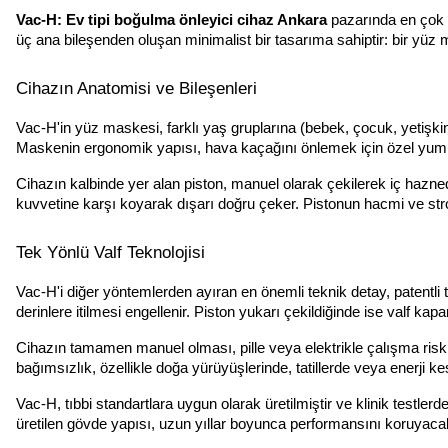
Vac-H: Ev tipi boğulma önleyici cihaz Ankara
pazarında en çok t
üç ana bileşenden oluşan minimalist bir tasarıma sahiptir: bir yüz ma
Cihazın Anatomisi ve Bileşenleri
Vac-H'in yüz maskesi, farklı yaş gruplarına (bebek, çocuk, yetişki
Maskenin ergonomik yapısı, hava kaçağını önlemek için özel yumu
Cihazın kalbinde yer alan piston, manuel olarak çekilerek iç hazne
kuvvetine karşı koyarak dışarı doğru çeker. Pistonun hacmi ve strok 
Tek Yönlü Valf Teknolojisi
Vac-H'i diğer yöntemlerden ayıran en önemli teknik detay, patentli t
derinlere itilmesi engellenir. Piston yukarı çekildiğinde ise valf
Cihazın tamamen manuel olması, pille veya elektrikle çalışma riskin
bağımsızlık, özellikle doğa yürüyüşlerinde, tatillerde veya enerji kes
Vac-H, tıbbi standartlara uygun olarak üretilmiştir ve klinik testler
üretilen gövde yapısı, uzun yıllar boyunca performansını koruyacak