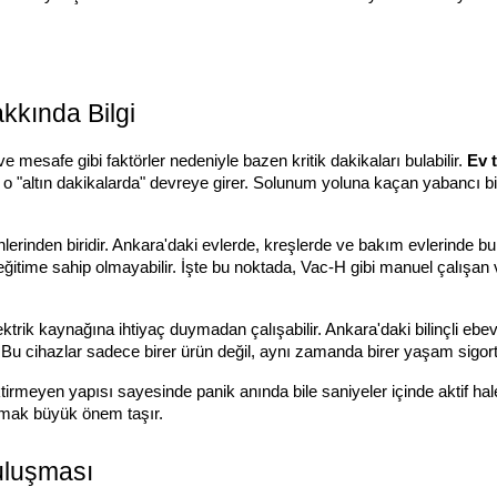
kkında Bilgi
ve mesafe gibi faktörler nedeniyle bazen kritik dakikaları bulabilir.
Ev 
o "altın dakikalarda" devreye girer. Solunum yoluna kaçan yabancı bir
rinden biridir. Ankara'daki evlerde, kreşlerde ve bakım evlerinde 
ğitime sahip olmayabilir. İşte bu noktada, Vac-H gibi manuel çalışan
elektrik kaynağına ihtiyaç duymadan çalışabilir. Ankara'daki bilinçli eb
. Bu cihazlar sadece birer ürün değil, aynı zamanda birer yaşam sigort
ktirmeyen yapısı sayesinde panik anında bile saniyeler içinde aktif ha
nımak büyük önem taşır.
uluşması