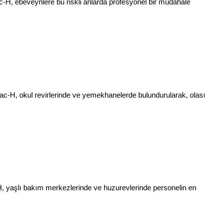
ac-H, ebeveynlere bu riskli anlarda profesyonel bir müdahale
c-H, okul revirlerinde ve yemekhanelerde bulundurularak, olası
Vac-H, yaşlı bakım merkezlerinde ve huzurevlerinde personelin en