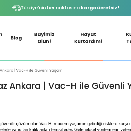
Türkiye’nin her noktasına
kargo ücretsiz!
n
Bayimiz
Hayat
K
Blog
Olun!
Kurtardım!
T
 Ankara | Vac-H ile Güvenli Yaşam
az Ankara | Vac-H ile Güvenli
güvenilir çözüm olan Vac-H, modern yaşamın getirdiği risklere karşı 
yelerle yarışılan kritik anları temsil eder. Geleneksel yöntemlerin ye