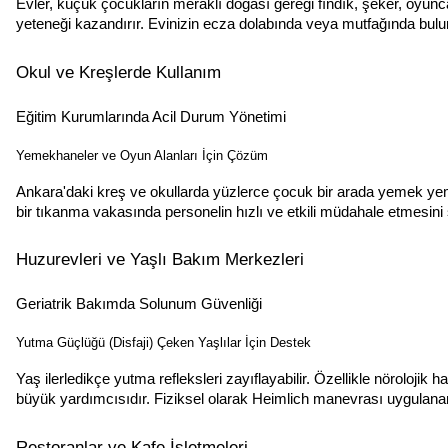
Evler, küçük çocukların meraklı doğası gereği fındık, şeker, oyunc
yeteneği kazandırır. Evinizin ecza dolabında veya mutfağında bulun
Okul ve Kreşlerde Kullanım
Eğitim Kurumlarında Acil Durum Yönetimi
Yemekhaneler ve Oyun Alanları İçin Çözüm
Ankara'daki kreş ve okullarda yüzlerce çocuk bir arada yemek yem
bir tıkanma vakasında personelin hızlı ve etkili müdahale etmesini s
Huzurevleri ve Yaşlı Bakım Merkezleri
Geriatrik Bakımda Solunum Güvenliği
Yutma Güçlüğü (Disfaji) Çeken Yaşlılar İçin Destek
Yaş ilerledikçe yutma refleksleri zayıflayabilir. Özellikle nörolojik
büyük yardımcısıdır. Fiziksel olarak Heimlich manevrası uygulanam
Restoranlar ve Kafe İşletmeleri