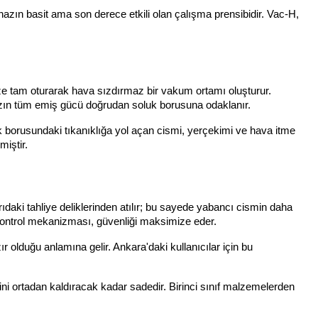
hazın basit ama son derece etkili olan çalışma prensibidir. Vac-H,
üze tam oturarak hava sızdırmaz bir vakum ortamı oluşturur.
zın tüm emiş gücü doğrudan soluk borusuna odaklanır.
uk borusundaki tıkanıklığa yol açan cismi, yerçekimi ve hava itme
miştir.
rıdaki tahliye deliklerinden atılır; bu sayede yabancı cismin daha
ü kontrol mekanizması, güvenliği maksimize eder.
 olduğu anlamına gelir. Ankara'daki kullanıcılar için bu
alini ortadan kaldıracak kadar sadedir. Birinci sınıf malzemelerden