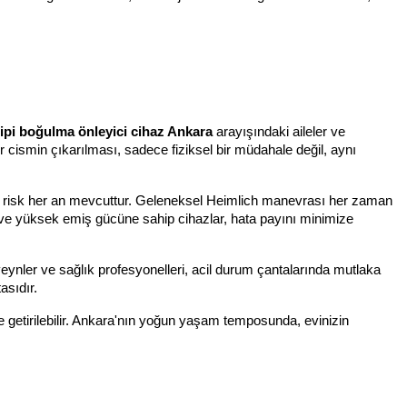
tipi boğulma önleyici cihaz Ankara
arayışındaki aileler ve
 cismin çıkarılması, sadece fiziksel bir müdahale değil, aynı
bu risk her an mevcuttur. Geleneksel Heimlich manevrası her zaman
 ve yüksek emiş gücüne sahip cihazlar, hata payını minimize
eveynler ve sağlık profesyonelleri, acil durum çantalarında mutlaka
asıdır.
le getirilebilir. Ankara'nın yoğun yaşam temposunda, evinizin