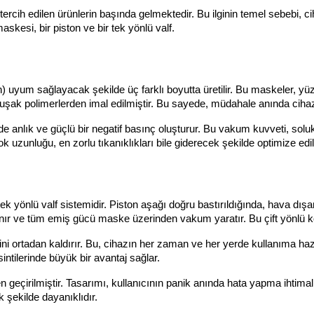
ercih edilen ürünlerin başında gelmektedir. Bu ilginin temel sebebi, ci
skesi, bir piston ve bir tek yönlü valf.
n) uyum sağlayacak şekilde üç farklı boyutta üretilir. Bu maskeler, y
şak polimerlerden imal edilmiştir. Bu sayede, müdahale anında ciha
de anlık ve güçlü bir negatif basınç oluşturur. Bu vakum kuvveti, sol
uzunluğu, en zorlu tıkanıklıkları bile giderecek şekilde optimize edil
ek yönlü valf sistemidir. Piston aşağı doğru bastırıldığında, hava dışa
 kapanır ve tüm emiş gücü maske üzerinden vakum yaratır. Bu çift yönl
i ortadan kaldırır. Bu, cihazın her zaman ve her yerde kullanıma hazır
intilerinde büyük bir avantaj sağlar.
den geçirilmiştir. Tasarımı, kullanıcının panik anında hata yapma ihtim
 şekilde dayanıklıdır.