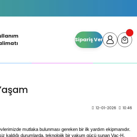
ullanım
Sipariş Ver
alimatı
 Yaşam
12-01-2026
10:46
evlerimizde mutlaka bulunması gereken bir ilk yardım ekipmanıdır.
tersiz kaldığı durumlarda, teknolojik bir vakum gücü sunan Vac-H,