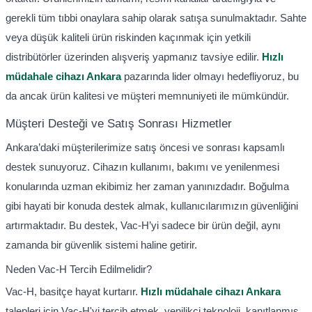
gerekli tüm tıbbi onaylara sahip olarak satışa sunulmaktadır. Sahte
veya düşük kaliteli ürün riskinden kaçınmak için yetkili
distribütörler üzerinden alışveriş yapmanız tavsiye edilir.
Hızlı
müdahale cihazı Ankara
pazarında lider olmayı hedefliyoruz, bu
da ancak ürün kalitesi ve müşteri memnuniyeti ile mümkündür.
Müşteri Desteği ve Satış Sonrası Hizmetler
Ankara’daki müşterilerimize satış öncesi ve sonrası kapsamlı
destek sunuyoruz. Cihazın kullanımı, bakımı ve yenilenmesi
konularında uzman ekibimiz her zaman yanınızdadır. Boğulma
gibi hayati bir konuda destek almak, kullanıcılarımızın güvenliğini
artırmaktadır. Bu destek, Vac-H’yi sadece bir ürün değil, aynı
zamanda bir güvenlik sistemi haline getirir.
Neden Vac-H Tercih Edilmelidir?
Vac-H, basitçe hayat kurtarır.
Hızlı müdahale cihazı Ankara
talepleri için Vac-H'yi tercih etmek, yenilikçi teknoloji, kanıtlanmış