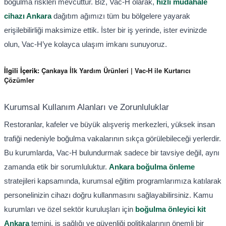
boğulma riskleri mevcuttur. Biz, Vac-H olarak,
hızlı müdahale
cihazı Ankara
dağıtım ağımızı tüm bu bölgelere yayarak
erişilebilirliği maksimize ettik. İster bir iş yerinde, ister evinizde
olun, Vac-H’ye kolayca ulaşım imkanı sunuyoruz.
İlgili İçerik:
Çankaya İlk Yardım Ürünleri | Vac-H ile Kurtarıcı
Çözümler
Kurumsal Kullanım Alanları ve Zorunluluklar
Restoranlar, kafeler ve büyük alışveriş merkezleri, yüksek insan
trafiği nedeniyle boğulma vakalarının sıkça görülebileceği yerlerdir.
Bu kurumlarda, Vac-H bulundurmak sadece bir tavsiye değil, aynı
zamanda etik bir sorumluluktur.
Ankara boğulma önleme
stratejileri kapsamında, kurumsal eğitim programlarımıza katılarak
personelinizin cihazı doğru kullanmasını sağlayabilirsiniz. Kamu
kurumları ve özel sektör kuruluşları için
boğulma önleyici kit
Ankara
temini, iş sağlığı ve güvenliği politikalarının önemli bir