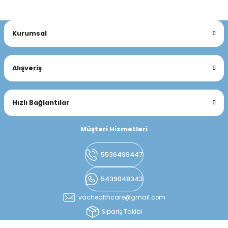
Kurumsal
Alışveriş
Hızlı Bağlantılar
Müşteri Hizmetleri
5536499447
5439048343
vachealthcare@gmail.com
Sipariş Takibi